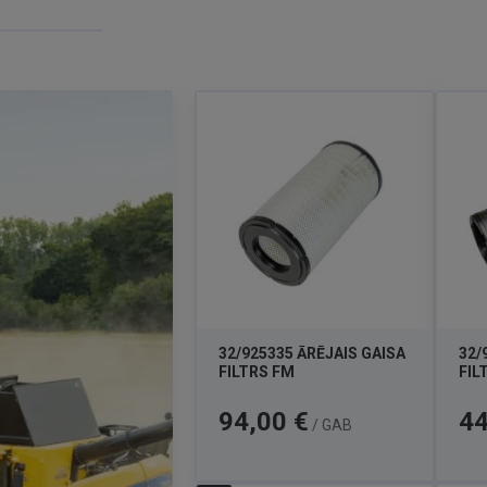
32/925335 ĀRĒJAIS GAISA
32/
FILTRS FM
FIL
Cena
Cen
94,00 €
44
/ GAB