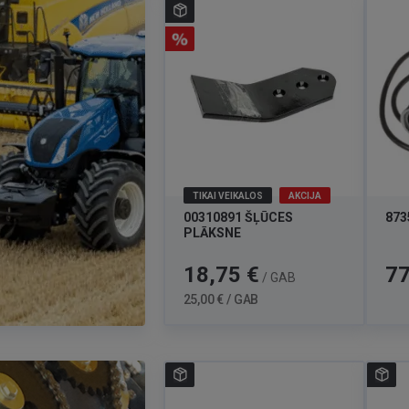
TIKAI VEIKALOS
AKCIJA
00310891 ŠĻŪCES
873
PLĀKSNE
Cena
Standarta
Cen
18,75 €
77
/ GAB
cena
25,00 € / GAB