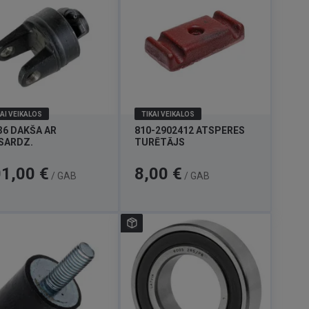
AI VEIKALOS
TIKAI VEIKALOS
36 DAKŠA AR
810-2902412 ATSPERES
SARDZ.
TURĒTĀJS
a
Cena
1,00 €
8,00 €
/ GAB
/ GAB