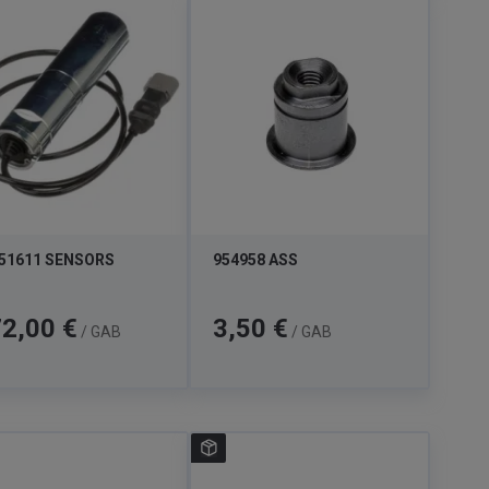
51611 SENSORS
954958 ASS
a
Cena
2,00 €
3,50 €
/ GAB
/ GAB