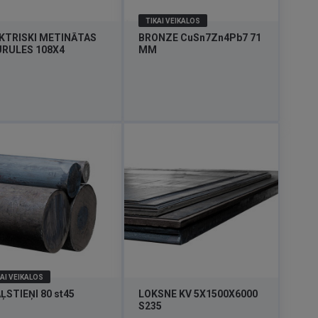
TIKAI VEIKALOS
KTRISKI METINĀTAS
BRONZE CuSn7Zn4Pb7 71
RULES 108X4
MM
AI VEIKALOS
ĻSTIEŅI 80 st45
LOKSNE KV 5X1500X6000
S235