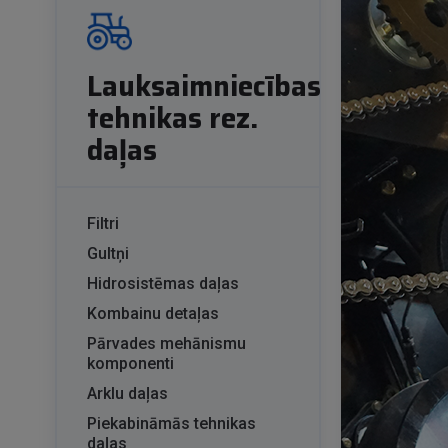
Lauksaimniecības
tehnikas rez.
daļas
Filtri
Gultņi
Hidrosistēmas daļas
Kombainu detaļas
Pārvades mehānismu
komponenti
Arklu daļas
Piekabināmās tehnikas
daļas