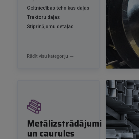
Celtniecības tehnikas daļas
Traktoru daļas
Stiprinājumu detaļas
Rādīt visu kategoriju
trending_flat
Metālizstrādājumi
un caurules