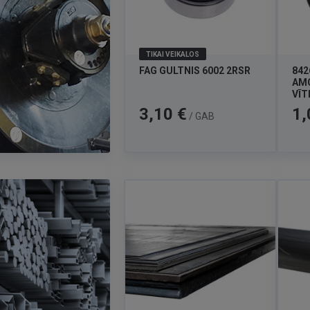
TIKAI VEIKALOS
FAG GULTNIS 6002 2RSR
842
AMO
VĪT
Cena
Cen
3,10 €
1,
/ GAB