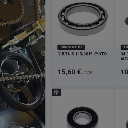
TIKAI VEIKALOS
TIK
GULTNIS 115/6015 KYOTO
94-
AIZ
Cena
Cen
15,60 €
10
/ GAB