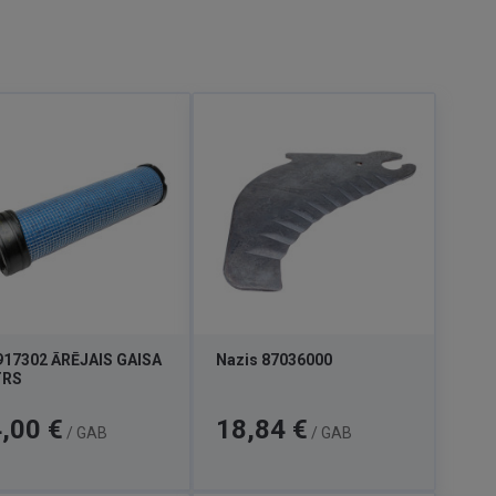
917302 ĀRĒJAIS GAISA
Nazis 87036000
TRS
a
Cena
,00 €
18,84 €
/ GAB
/ GAB