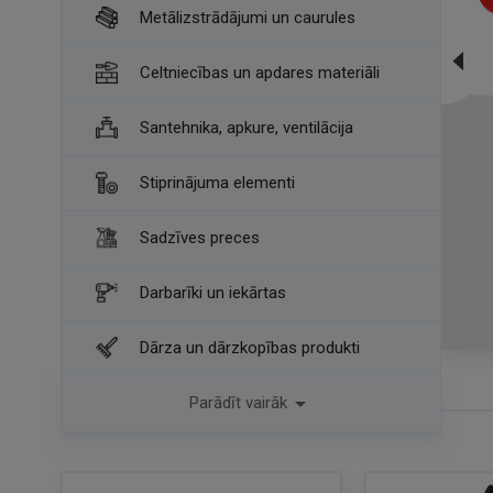
Metālizstrādājumi un caurules
Celtniecības un apdares materiāli
Santehnika, apkure, ventilācija
Stiprinājuma elementi
Sadzīves preces
Darbarīki un iekārtas
Dārza un dārzkopības produkti
Piedāvājumi jums

Parādīt vairāk