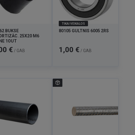
TIKAI VEIKALOS
62 BUKSE
80105 GULTNIS 6005 2RS
RTIZĀC. 25X20 M6
NE 1OUT
a
Cena
00 €
1,00 €
/ GAB
/ GAB