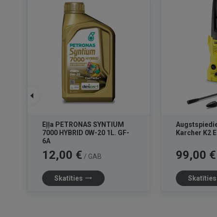
Eļļa PETRONAS SYNTIUM
Augstspiedi
7000 HYBRID 0W-20 1L. GF-
Karcher K2 E
6A
Cena
Cena
12,00 €
99,00 €
/ GAB
trending_flat
Skatīties
Skatītie