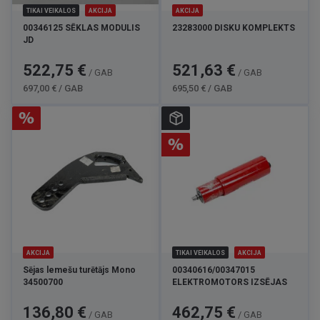
TIKAI VEIKALOS
AKCIJA
AKCIJA
00346125 SĒKLAS MODULIS
23283000 DISKU KOMPLEKTS
JD
Cena
Standarta
Cena
Standarta
522,75 €
521,63 €
/ GAB
/ GAB
cena
cena
697,00 € / GAB
695,50 € / GAB
AKCIJA
TIKAI VEIKALOS
AKCIJA
Sējas lemešu turētājs Mono
00340616/00347015
34500700
ELEKTROMOTORS IZSĒJAS
Cena
Standarta
Cena
Standarta
136,80 €
462,75 €
/ GAB
/ GAB
cena
cena