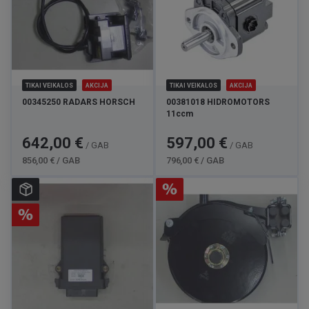
TIKAI VEIKALOS
AKCIJA
TIKAI VEIKALOS
AKCIJA
00345250 RADARS HORSCH
00381018 HIDROMOTORS
11ccm
Cena
Standarta
Cena
Standarta
642,00 €
597,00 €
/ GAB
/ GAB
cena
cena
856,00 € / GAB
796,00 € / GAB