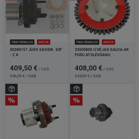
TIKAI VEIKALOS
AKCIJA
TIKAI VEIKALOS
AKCIJA
00280157 JŪGV.SAVIEN. 3/8"
23500800 IZSĒJAS GALVA AR
- Z 6
PUŠU ATSLĒGŠANU
Cena
Standarta
Cena
Standarta
409,50 €
408,00 €
/ GAB
/ GAB
cena
cena
546,00 € / GAB
544,00 € / GAB