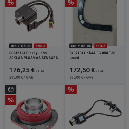
TIKAI VEIKALOS
AKCIJA
TIKAI VEIKALOS
AKCIJA
00346124 Dickey John
34071011 KĀJA FG 850 T30
SĒKLAS PLŪSMAS SENSORS
Jaunā
Cena
Standarta
Cena
Standarta
176,25 €
172,50 €
/ GAB
/ GAB
cena
cena
235,00 € / GAB
230,00 € / GAB