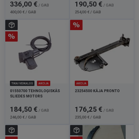
Cena
Standarta
Cena
Standarta
336,00 €
190,50 €
/ GAB
/ GAB
cena
cena
400,00 € / GAB
254,00 € / GAB
TIKAI VEIKALOS
AKCIJA
AKCIJA
01550700 TEHNOLOĢISKĀS
23254500 KĀJA PRONTO
SLIEDES MOTORS
Cena
Standarta
Cena
Standarta
184,50 €
176,25 €
/ GAB
/ GAB
cena
cena
246,00 € / GAB
235,00 € / GAB