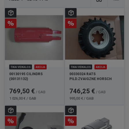
TIKAI VEIKALOS
AKCIJA
TIKAI VEIKALOS
AKCIJA
00130195 CILINDRS
00330324 RATS
(00131132)
PILD.ZVAIGZNE HORSCH
Cena
Standarta
Cena
Standarta
769,50 €
746,25 €
/ GAB
/ GAB
cena
cena
1 026,00 € / GAB
995,00 € / GAB