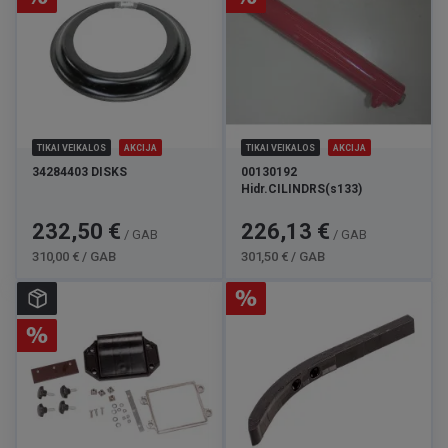
TIKAI VEIKALOS
AKCIJA
TIKAI VEIKALOS
AKCIJA
34284403 DISKS
00130192
Hidr.CILINDRS(s133)
Cena
Standarta
Cena
Standarta
232,50 €
226,13 €
/ GAB
/ GAB
cena
cena
310,00 € / GAB
301,50 € / GAB