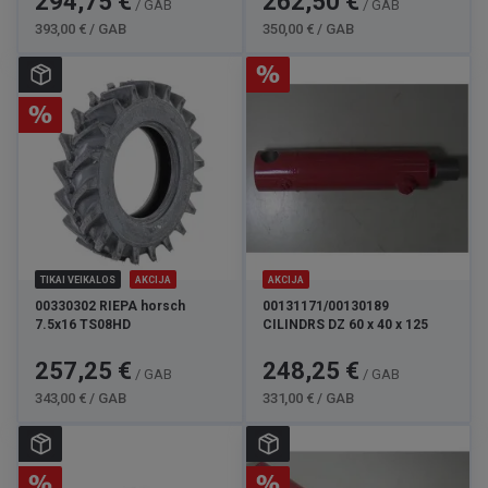
294,75 €
262,50 €
/ GAB
/ GAB
cena
cena
393,00 € / GAB
350,00 € / GAB
TIKAI VEIKALOS
AKCIJA
AKCIJA
00330302 RIEPA horsch
00131171/00130189
7.5x16 TS08HD
CILINDRS DZ 60 x 40 x 125
Cena
Standarta
Cena
Standarta
257,25 €
248,25 €
/ GAB
/ GAB
cena
cena
343,00 € / GAB
331,00 € / GAB