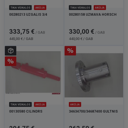
TIKAI VEIKALOS
AKCIJA
TIKAI VEIKALOS
AKCIJA
00280213 UZGALIS 3/4
00280158 UZMAVA HORSCH
Cena
Standarta
Cena
Standarta
333,75 €
330,00 €
/ GAB
/ GAB
cena
cena
445,00 € / GAB
440,00 € / GAB
TIKAI VEIKALOS
AKCIJA
AKCIJA
00130580 CILINDRS
34634700/34687400 GULTNIS
Cena
Standarta
Cena
Standarta