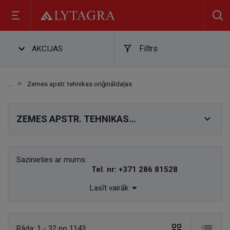
Filtrs
AKCIJAS
Zemes apstr. tehnikas oriģināldaļas

ZEMES APSTR. TEHNIKAS
ORIĢINĀLDAĻAS
Sazinieties ar mums:
Tel. nr: +371 286 81528

Lasīt vairāk
Rāda:
1 - 32 no 1143