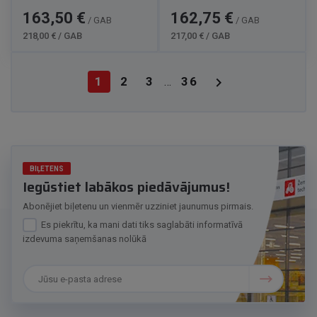
Cena
Standarta
Cena
Standarta
163,50 €
162,75 €
/ GAB
/ GAB
cena
cena
218,00 € / GAB
217,00 € / GAB

1
2
3
36
…
BIĻETENS
Iegūstiet labākos piedāvājumus!
Abonējiet biļetenu un vienmēr uzziniet jaunumus pirmais.
Es piekrītu, ka mani dati tiks saglabāti informatīvā
izdevuma saņemšanas nolūkā