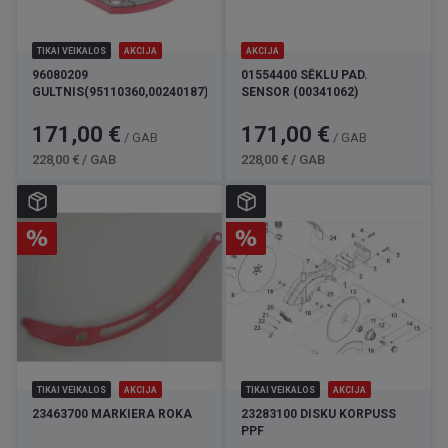
TIKAI VEIKALOS
AKCIJA
AKCIJA
96080209
01554400 SĒKLU PAD.
GULTNIS(95110360,00240187)
SENSOR (00341062)
Cena
Standarta
Cena
Standarta
171,00 €
171,00 €
/ GAB
/ GAB
cena
cena
228,00 € / GAB
228,00 € / GAB
TIKAI VEIKALOS
AKCIJA
TIKAI VEIKALOS
AKCIJA
23463700 MARKIERA ROKA
23283100 DISKU KORPUSS
PPF