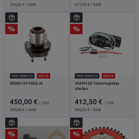
304,00 € / GAB
617,00 € / GAB
TIKAI VEIKALOS
AKCIJA
TIKAI VEIKALOS
AKCIJA
00280159 PĀREJA
00495105 Tehnoloģiskās
sliedes
Cena
Standarta
Cena
Standarta
450,00 €
412,50 €
/ GAB
/ GAB
cena
cena
600,00 € / GAB
550,00 € / GAB