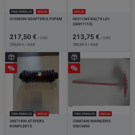
TIKAI VEIKALOS
AKCIJA
AKCIJA
01508300 ADAPTERIS PUPĀM
00311349 KALTS LD+
(00311113)
Cena
Standarta
Cena
Standarta
217,50 €
213,75 €
/ GAB
/ GAB
cena
cena
290,00 € / GAB
285,00 € / GAB
TIKAI VEIKALOS
AKCIJA
TIKAI VEIKALOS
AKCIJA
34071400 ATSPERU
23687400 MARĶIERIS
KOMPLEKTS
33610400