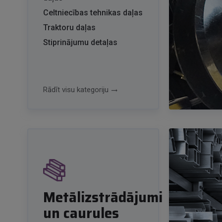
Celtniecības tehnikas daļas
Traktoru daļas
Stiprinājumu detaļas
Rādīt visu kategoriju
trending_flat
Metālizstrādājumi
un caurules