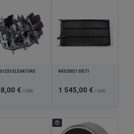
61233 ELEVATORS
84320021 SIETI
a
Cena
8,00 €
1 545,00 €
/ GAB
/ GAB