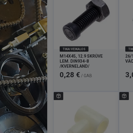
TIKAI VEIKALOS
TIK
M14X45, 12.9 SKRŪVE
26/
LEM. DIN934-8
VĀC
/KVERNELAND/
Cena
Cen
0,28 €
3,
/ GAB