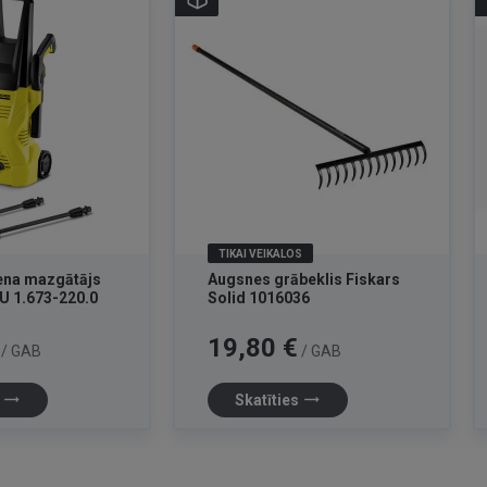
TIKAI VEIKALOS
ena mazgātājs
Augsnes grābeklis Fiskars
U 1.673-220.0
Solid 1016036
Cena
19,80 €
/ GAB
/ GAB
trending_flat
trending_flat
s
Skatīties