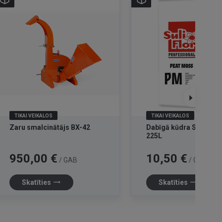
TIKAI VEIKALOS
TIKAI VEIKALOS
Zaru smalcinātājs BX-42
Dabīgā kūdra Suliflor 
225L
Cena
Cena
950,00 €
10,50 €
/ GAB
/ GAB
trending_flat
trending_flat
Skatīties
Skatīties