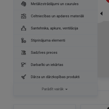
Metālizstrādājumi un caurules
Celtniecības un apdares materiāli
Santehnika, apkure, ventilācija
Stiprinājuma elementi
Sadzīves preces
Darbarīki un iekārtas
Dārza un dārzkopības produkti
Piedāvājumi jums

Parādīt vairāk