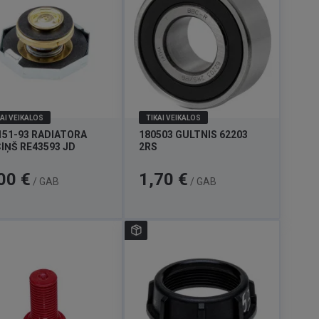
AI VEIKALOS
TIKAI VEIKALOS
151-93 RADIATORA
180503 GULTNIS 62203
IŅŠ RE43593 JD
2RS
a
Cena
00 €
1,70 €
/ GAB
/ GAB