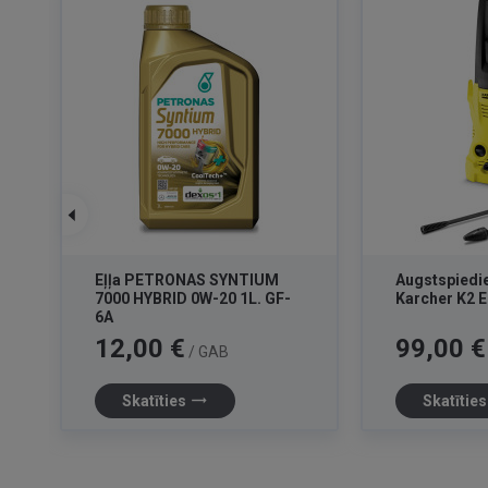
Eļļa PETRONAS SYNTIUM
Augstspiedi
7000 HYBRID 0W-20 1L. GF-
Karcher K2 E
6A
Cena
Cena
12,00 €
99,00 €
/ GAB
trending_flat
Skatīties
Skatītie