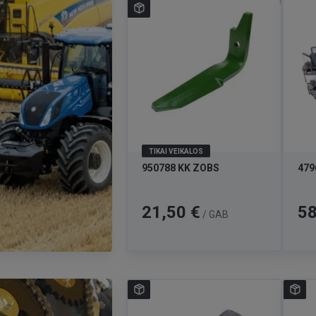
TIKAI VEIKALOS
950788 KK ZOBS
479
Cena
Cen
21,50 €
58
/ GAB