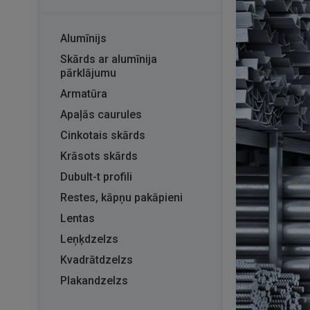
Alumīnijs
Skārds ar alumīnija
pārklājumu
Armatūra
Apaļās caurules
Cinkotais skārds
Krāsots skārds
Dubult-t profili
Restes, kāpņu pakāpieni
Lentas
Leņķdzelzs
Kvadrātdzelzs
Plakandzelzs