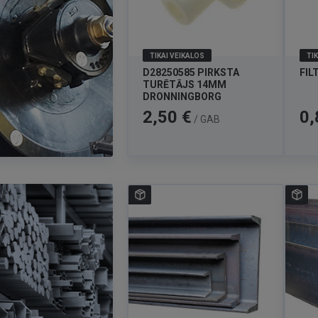
TIKAI VEIKALOS
TIK
D28250585 PIRKSTA
FIL
TURĒTĀJS 14MM
DRONNINGBORG
Cena
Cen
2,50 €
0,
/ GAB