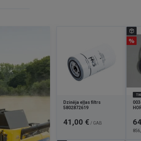
TIK
Dzinēja eļļas filtrs
003
5802872619
HO
Cena
Cen
41,00 €
64
/ GAB
856,