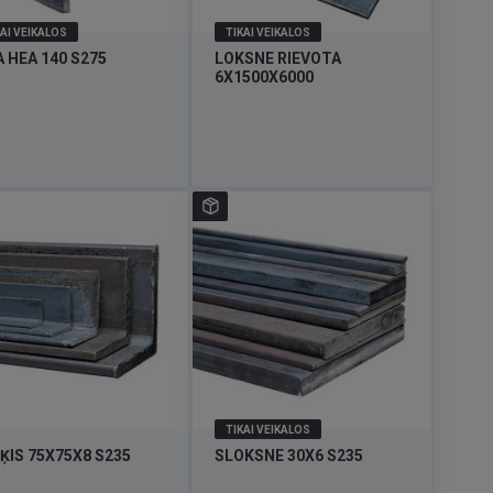
AI VEIKALOS
TIKAI VEIKALOS
A HEA 140 S275
LOKSNE RIEVOTA
6X1500X6000
TIKAI VEIKALOS
ĶIS 75X75X8 S235
SLOKSNE 30X6 S235