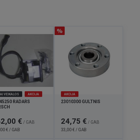
AI VEIKALOS
AKCIJA
AKCIJA
45250 RADARS
23010300 GULTNIS
RSCH
a
Standarta
Cena
Standarta
2,00 €
24,75 €
/ GAB
/ GAB
cena
cena
00 € / GAB
33,00 € / GAB