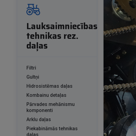
Lauksaimniecības
tehnikas rez.
daļas
Filtri
Gultņi
Hidrosistēmas daļas
Kombainu detaļas
Pārvades mehānismu
komponenti
Arklu daļas
Piekabināmās tehnikas
daļas