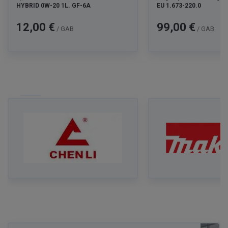
HYBRID 0W-20 1L. GF-6A
EU 1.673-220.0
Cena
Cena
12,00 €
99,00 €
/ GAB
/ GAB