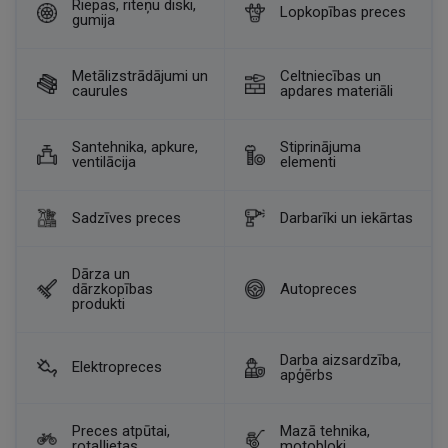
Riepas, riteņu diski,
Lopkopības preces
gumija
Metālizstrādājumi un
Celtniecības un
caurules
apdares materiāli
Santehnika, apkure,
Stiprinājuma
ventilācija
elementi
Sadzīves preces
Darbarīki un iekārtas
Dārza un
dārzkopības
Autopreces
produkti
Darba aizsardzība,
Elektropreces
apģērbs
Preces atpūtai,
Mazā tehnika,
rotaļlietas
motobloki