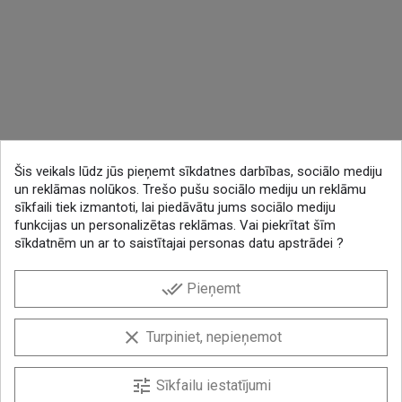
Šis veikals lūdz jūs pieņemt sīkdatnes darbības, sociālo mediju
un reklāmas nolūkos. Trešo pušu sociālo mediju un reklāmu
sīkfaili tiek izmantoti, lai piedāvātu jums sociālo mediju
funkcijas un personalizētas reklāmas. Vai piekrītat šīm
sīkdatnēm un ar to saistītajai personas datu apstrādei ?
done_all
Pieņemt
clear
Turpiniet, nepieņemot
tune
Sīkfailu iestatījumi