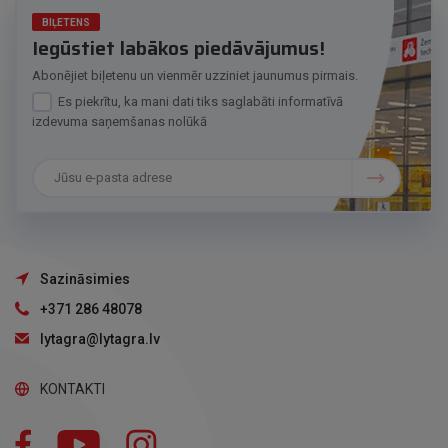
BIĻETENS
Iegūstiet labākos piedāvājumus!
Abonējiet biļetenu un vienmēr uzziniet jaunumus pirmais.
Es piekrītu, ka mani dati tiks saglabāti informatīvā
izdevuma saņemšanas nolūkā
Sazināsimies
+371 286 48078
lytagra@lytagra.lv
KONTAKTI
Facebook
YouTube
Instagram