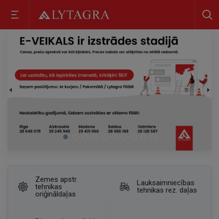
Zemes apstr.
Lauksaimniecības
tehnikas
tehnikas rez. daļas
oriģināldaļas