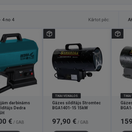
Kārtot pēc:
- 4 no 4
A
TIKAI VEIKALOS
TIKAI
rijām darbināms
Gāzes sildītājs Stromtec
Gāzes
ldītājs Dedra
BGA1401-15 15kW
BGA1
5H
Cena
Cena
00 €
97,90 €
159
/ GAB
/ GAB