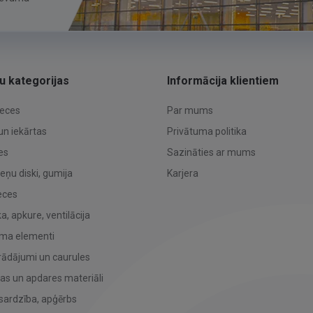
u kategorijas
Informācija klientiem
reces
Par mums
un iekārtas
Privātuma politika
es
Sazināties ar mums
teņu diski, gumija
Karjera
eces
, apkure, ventilācija
uma elementi
rādājumi un caurules
bas un apdares materiāli
sardzība, apģērbs