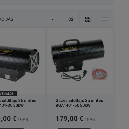

KCIJAS
32
 VEIKALOS
 sildītājs Stromtec
Gāzes sildītājs Stromtec
401-30 30kW
BGA1401-50 50kW
Cena
,00 €
179,00 €
/ GAB
/ GAB