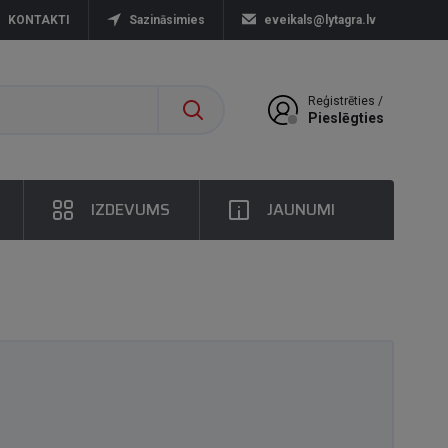
KONTAKTI
Sazināsimies
eveikals@lytagra.lv
Reģistrēties /
Pieslēgties
IZDEVUMS
JAUNUMI