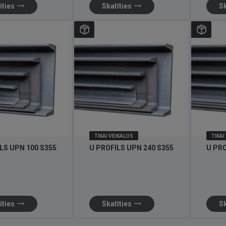
trending_flat
trending_flat
īties
Skatīties
Sk
TIKAI VEIKALOS
TIKAI
LS UPN 100 S355
U PROFILS UPN 240 S355
U PRO
trending_flat
trending_flat
īties
Skatīties
Sk