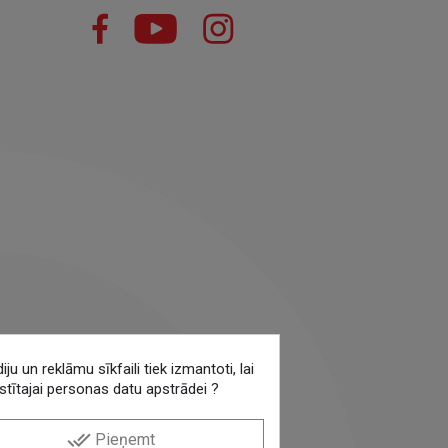
Facebook
YouTube
Instagram
 un reklāmu sīkfaili tiek izmantoti, lai
stītajai personas datu apstrādei ?
done_all
Pieņemt