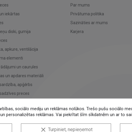
reces
Par mums
un iekārtas
Privātuma politika
es
Sazināties ar mums
teņu diski, gumija
Karjera
eces
, apkure, ventilācija
uma elementi
rādājumi un caurules
bas un apdares materiāli
sardzība, apģērbs
sadzīves preces
tr. tehnikas oriģināldaļas
arbības, sociālo mediju un reklāmas nolūkos. Trešo pušu sociālo mediju
iecības tehnikas rez. daļas
un personalizētas reklāmas. Vai piekrītat šīm sīkdatnēm un ar to sai
ecības preces
clear
Turpiniet, nepieņemot