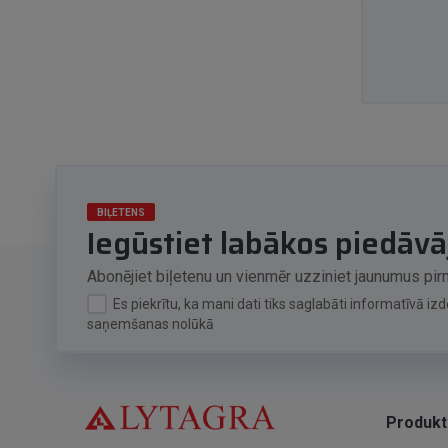
BIĻETENS
Iegūstiet labākos piedāv
Abonējiet biļetenu un vienmēr uzziniet jaunumus pir
Es piekrītu, ka mani dati tiks saglabāti informatīvā i
saņemšanas nolūkā
Produkt