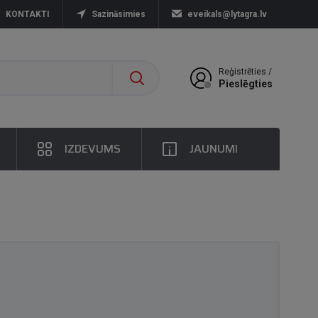
KONTAKTI
Sazināsimies
eveikals@lytagra.lv
Reģistrēties /
Pieslēgties
IZDEVUMS
JAUNUMI