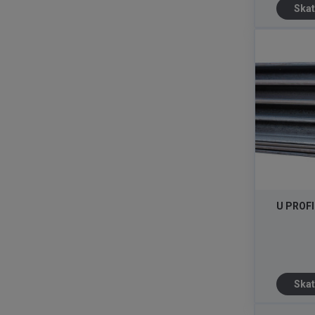
Skat
U PROFI
Skat