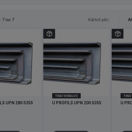
Kārtot pēc:
- 7 no 7
A
TIKAI VEIKALOS
TIKAI
LS UPN 280 S355
U PROFILS UPN 200 S355
U PRO