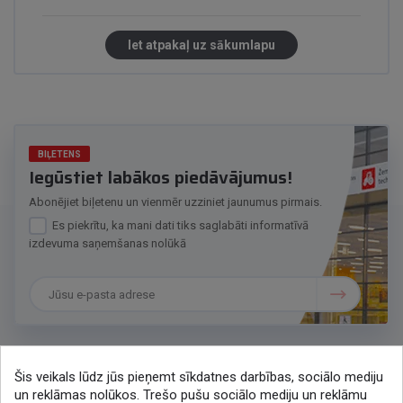
Iet atpakaļ uz sākumlapu
BIĻETENS
Iegūstiet labākos piedāvājumus!
Abonējiet biļetenu un vienmēr uzziniet jaunumus pirmais.
Es piekrītu, ka mani dati tiks saglabāti informatīvā
izdevuma saņemšanas nolūkā
Šis veikals lūdz jūs pieņemt sīkdatnes darbības, sociālo mediju
Sazināsimies
un reklāmas nolūkos. Trešo pušu sociālo mediju un reklāmu