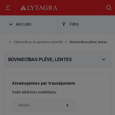
Filtrs
AKCIJAS
Celtniecības un apdares materiāli
Būvniecības plēve, lentes

BŪVNIECĪBAS PLĒVE, LENTES
Atvainojamies par traucējumiem.
Veikt atkārtotu meklēšanu
navigate_next