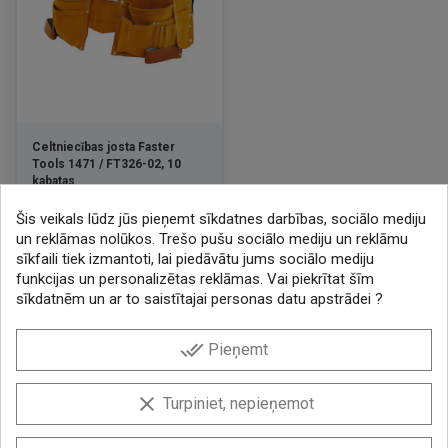
Celtniecības josta Faster
Tools 1471 / FT326-02, 10
kabatas
Cena
4,00 €
/ GAB
Šis veikals lūdz jūs pieņemt sīkdatnes darbības, sociālo mediju
un reklāmas nolūkos. Trešo pušu sociālo mediju un reklāmu
sīkfaili tiek izmantoti, lai piedāvātu jums sociālo mediju
funkcijas un personalizētas reklāmas. Vai piekrītat šīm
sīkdatnēm un ar to saistītajai personas datu apstrādei ?
BIĻETENS
done_all
Pieņemt
Iegūstiet labākos piedāvājumus!
Abonējiet biļetenu un vienmēr uzziniet jaunumus pirmais.
clear
Turpiniet, nepieņemot
Es piekrītu, ka mani dati tiks saglabāti informatīvā
izdevuma saņemšanas nolūkā