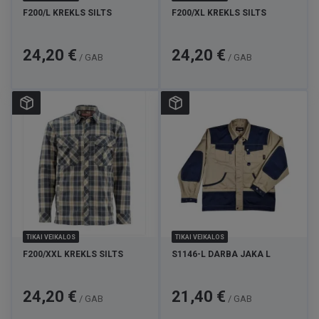
F200/L KREKLS SILTS
F200/XL KREKLS SILTS
Cena
Cena
24,20 €
24,20 €
/ GAB
/ GAB
TIKAI VEIKALOS
TIKAI VEIKALOS
F200/XXL KREKLS SILTS
S1146-L DARBA JAKA L
Cena
Cena
24,20 €
21,40 €
/ GAB
/ GAB