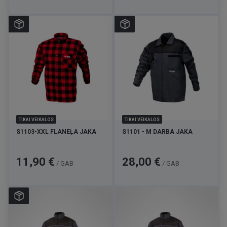
TIKAI VEIKALOS
TIKAI VEIKALOS
S1103-XXL FLANEĻA JAKA
S1101 - M DARBA JAKA
Cena
Cena
11,90 €
28,00 €
/ GAB
/ GAB