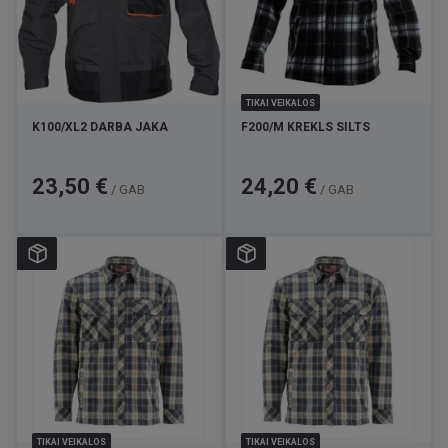
TIKAI VEIKALOS
K100/XL2 DARBA JAKA
F200/M KREKLS SILTS
Cena
Cena
23,50 €
24,20 €
/ GAB
/ GAB
TIKAI VEIKALOS
TIKAI VEIKALOS