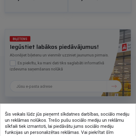
BIĻETENS
Iegūstiet labākos piedāvājumus!
Abonējiet biļetenu un vienmēr uzziniet jaunumus pirmais.
Es piekrītu, ka mani dati tiks saglabāti informatīvā
izdevuma saņemšanas nolūkā
Šis veikals lūdz jūs pieņemt sīkdatnes darbības, sociālo mediju
Sazināsimies
un reklāmas nolūkos. Trešo pušu sociālo mediju un reklāmu
sīkfaili tiek izmantoti, lai piedāvātu jums sociālo mediju
+371 286 48078
funkcijas un personalizētas reklāmas. Vai piekrītat šīm
lytagra@lytagra.lv