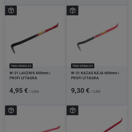
TIKAI VEIKALOS
TIKAI VEIKALOS
W-21 LAUZNIS 450mm /
W-21 KAZAS KĀJA 600mm /
PROFI LYTAGRA
PROFI LYTAGRA
Cena
Cena
4,95 €
9,30 €
/ GAB
/ GAB