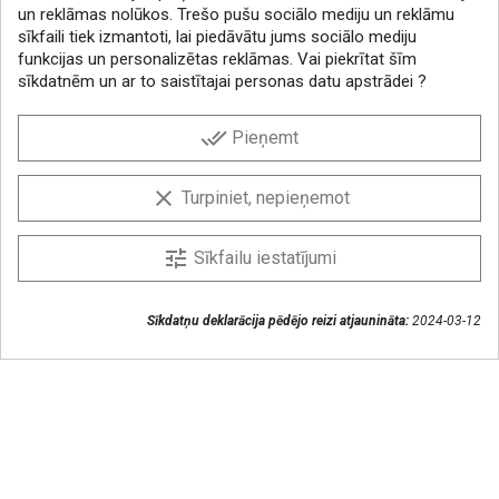
un reklāmas nolūkos. Trešo pušu sociālo mediju un reklāmu
sīkfaili tiek izmantoti, lai piedāvātu jums sociālo mediju
funkcijas un personalizētas reklāmas. Vai piekrītat šīm
sīkdatnēm un ar to saistītajai personas datu apstrādei ?
BIĻETENS
done_all
Pieņemt
Iegūstiet labākos piedāvājumus!
Abonējiet biļetenu un vienmēr uzziniet jaunumus pirmais.
clear
Turpiniet, nepieņemot
Es piekrītu, ka mani dati tiks saglabāti informatīvā
izdevuma saņemšanas nolūkā
tune
Sīkfailu iestatījumi
Sīkdatņu deklarācija pēdējo reizi atjaunināta:
2024-03-12
Sazināsimies
+371 286 48078
lytagra@lytagra.lv