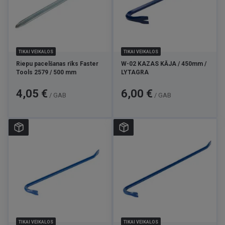
TIKAI VEIKALOS
TIKAI VEIKALOS
Riepu pacelšanas rīks Faster
W-02 KAZAS KĀJA / 450mm /
Tools 2579 / 500 mm
LYTAGRA
Cena
Cena
4,05 €
6,00 €
/ GAB
/ GAB
TIKAI VEIKALOS
TIKAI VEIKALOS