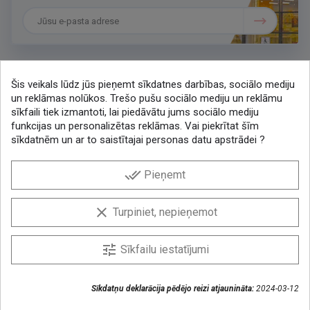
Šis veikals lūdz jūs pieņemt sīkdatnes darbības, sociālo mediju
Sazināsimies
un reklāmas nolūkos. Trešo pušu sociālo mediju un reklāmu
sīkfaili tiek izmantoti, lai piedāvātu jums sociālo mediju
+371 286 48078
funkcijas un personalizētas reklāmas. Vai piekrītat šīm
lytagra@lytagra.lv
sīkdatnēm un ar to saistītajai personas datu apstrādei ?
KONTAKTI
done_all
Pieņemt
Facebook
YouTube
Instagram
clear
Turpiniet, nepieņemot
tune
Sīkfailu iestatījumi
© 2026 AS Lytagra — visas tiesības aizsargātas
Privātuma politika
|
Sīkdatņu politika
Sīkdatņu deklarācija pēdējo reizi atjaunināta:
2024-03-12