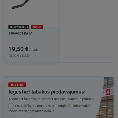
TIKAI VEIKALOS
AKCIJA
23046202 KĀJA
Cena
Standarta
19,50 €
/ GAB
cena
26,00 € / GAB
BIĻETENS
Iegūstiet labākos piedāvājumus!
Abonējiet biļetenu un vienmēr uzziniet jaunumus pirmais.
Es piekrītu, ka mani dati tiks saglabāti informatīvā
izdevuma saņemšanas nolūkā