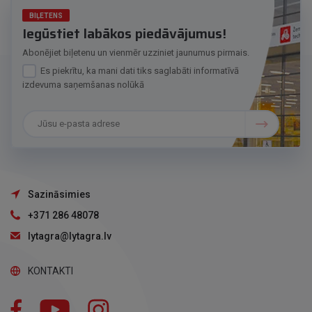
BIĻETENS
Iegūstiet labākos piedāvājumus!
Abonējiet biļetenu un vienmēr uzziniet jaunumus pirmais.
Es piekrītu, ka mani dati tiks saglabāti informatīvā
izdevuma saņemšanas nolūkā
Sazināsimies
+371 286 48078
lytagra@lytagra.lv
KONTAKTI
Facebook
YouTube
Instagram