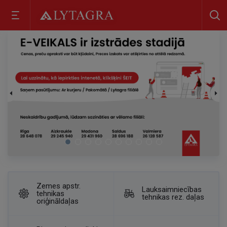
Zemes apstr.
Lauksaimniecības
tehnikas
tehnikas rez. daļas
oriģināldaļas