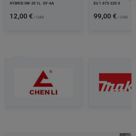
HYBRID 0W-20 1L. GF-6A
EU 1.673-220.0
Cena
Cena
12,00 €
99,00 €
/ GAB
/ GAB