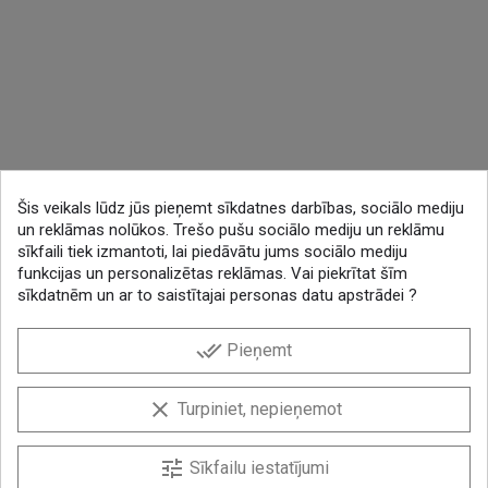
Šis veikals lūdz jūs pieņemt sīkdatnes darbības, sociālo mediju
un reklāmas nolūkos. Trešo pušu sociālo mediju un reklāmu
sīkfaili tiek izmantoti, lai piedāvātu jums sociālo mediju
funkcijas un personalizētas reklāmas. Vai piekrītat šīm
sīkdatnēm un ar to saistītajai personas datu apstrādei ?
done_all
Pieņemt
clear
Turpiniet, nepieņemot
tune
Sīkfailu iestatījumi