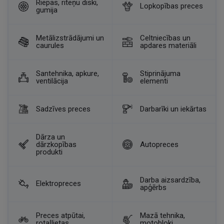
Riepas, riteņu diski,
Lopkopības preces
gumija
Metālizstrādājumi un
Celtniecības un
caurules
apdares materiāli
Santehnika, apkure,
Stiprinājuma
ventilācija
elementi
Sadzīves preces
Darbarīki un iekārtas
Dārza un
dārzkopības
Autopreces
produkti
Darba aizsardzība,
Elektropreces
apģērbs
Preces atpūtai,
Mazā tehnika,
rotaļlietas
motobloki