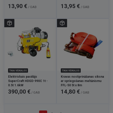
Cena
Cena
13,90 €
13,95 €
/ GAB
/ GAB
TIKAI VEIKALOS
TIKAI VEIKALOS
Elektriskais pacēlājs
Kravas nostiprināšanas siksna
SuperCraft HDGD-990C 1t -
ar spriegošanas mehānismu
0.5t 1.6kW
FFL-50 5t x 8m
Cena
Cena
390,00 €
14,80 €
/ GAB
/ GAB