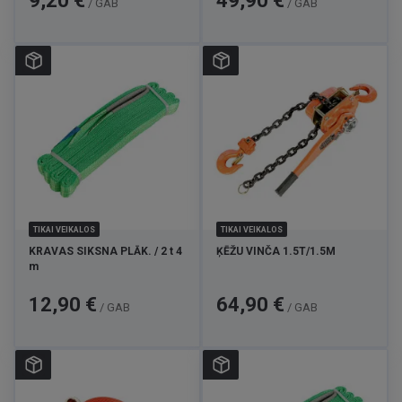
9,20 €
49,90 €
/ GAB
/ GAB
TIKAI VEIKALOS
TIKAI VEIKALOS
KRAVAS SIKSNA PLĀK. / 2 t 4
ĶĒŽU VINČA 1.5T/1.5M
m
Cena
Cena
12,90 €
64,90 €
/ GAB
/ GAB