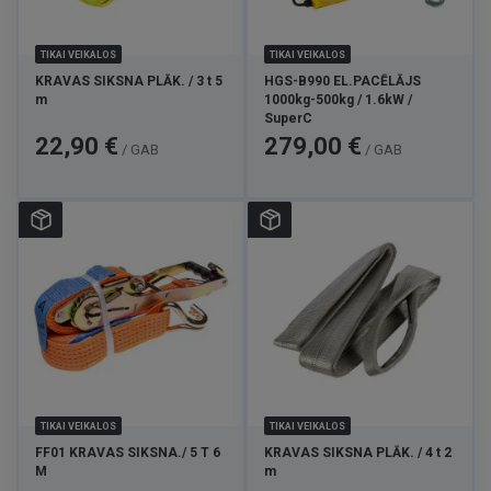
TIKAI VEIKALOS
TIKAI VEIKALOS
KRAVAS SIKSNA PLĀK. / 3 t 5
HGS-B990 EL.PACĒLĀJS
m
1000kg-500kg / 1.6kW /
SuperC
Cena
Cena
22,90 €
279,00 €
/ GAB
/ GAB
TIKAI VEIKALOS
TIKAI VEIKALOS
FF01 KRAVAS SIKSNA./ 5 T 6
KRAVAS SIKSNA PLĀK. / 4 t 2
M
m