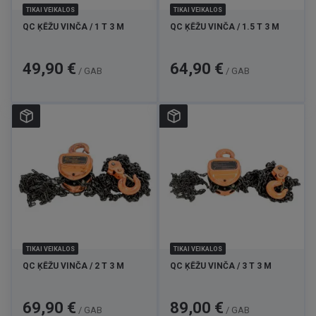
TIKAI VEIKALOS
TIKAI VEIKALOS
QC ĶĒŽU VINČA / 1 T 3 M
QC ĶĒŽU VINČA / 1.5 T 3 M
Cena
Cena
49,90 €
64,90 €
/ GAB
/ GAB
TIKAI VEIKALOS
TIKAI VEIKALOS
QC ĶĒŽU VINČA / 2 T 3 M
QC ĶĒŽU VINČA / 3 T 3 M
Cena
Cena
69,90 €
89,00 €
/ GAB
/ GAB