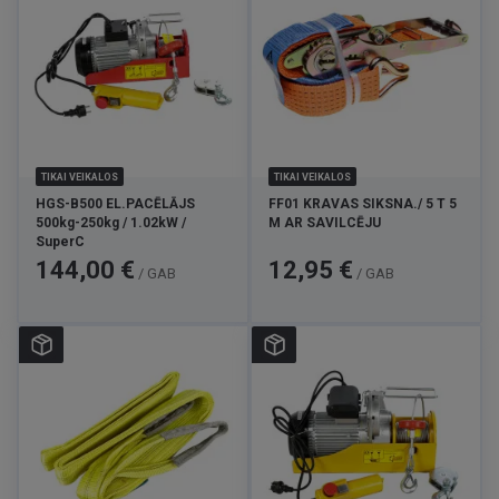
TIKAI VEIKALOS
TIKAI VEIKALOS
HGS-B500 EL.PACĒLĀJS
FF01 KRAVAS SIKSNA./ 5 T 5
500kg-250kg / 1.02kW /
M AR SAVILCĒJU
SuperC
Cena
Cena
144,00 €
12,95 €
/ GAB
/ GAB