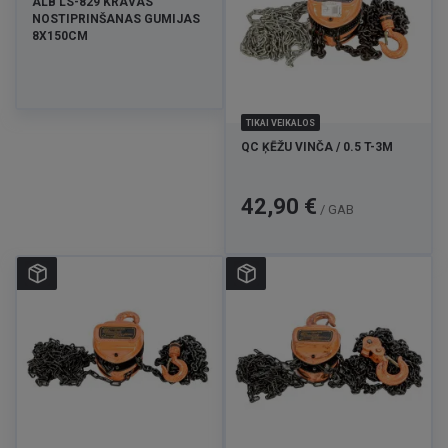
ALB LS-829 KRAVAS
NOSTIPRINŠANAS GUMIJAS
8X150CM
TIKAI VEIKALOS
QC ĶĒŽU VINČA / 0.5 T-3M
Cena
42,90 €
/ GAB