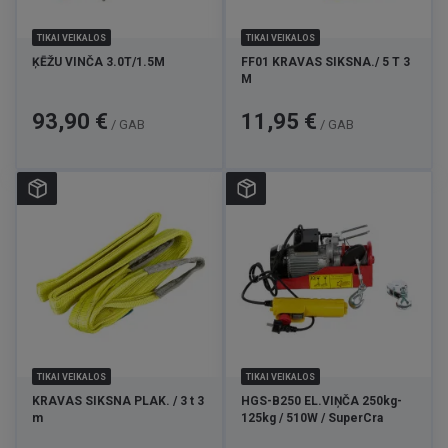
TIKAI VEIKALOS
TIKAI VEIKALOS
ĶĒŽU VINČA 3.0T/1.5M
FF01 KRAVAS SIKSNA./ 5 T 3
M
Cena
Cena
93,90 €
11,95 €
/ GAB
/ GAB
TIKAI VEIKALOS
TIKAI VEIKALOS
KRAVAS SIKSNA PLAK. / 3 t 3
HGS-B250 EL.VIŅČA 250kg-
m
125kg / 510W / SuperCra