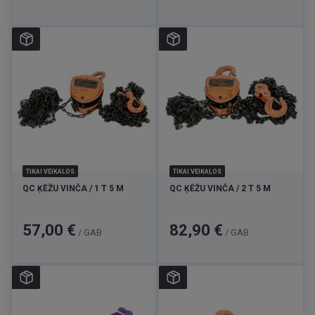
TIKAI VEIKALOS
TIKAI VEIKALOS
QC ĶĒŽU VINČA / 1 T 5 M
QC ĶĒŽU VINČA / 2 T 5 M
Cena
Cena
57,00 €
82,90 €
/ GAB
/ GAB