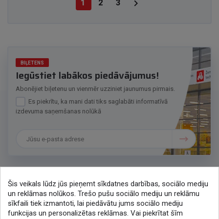

1
2
3
BIĻETENS
Iegūstiet labākos piedāvājumus!
Abonējiet biļetenu un vienmēr uzziniet jaunumus pirmais.
Es piekrītu, ka mani dati tiks saglabāti informatīvā
izdevuma saņemšanas nolūkā
Šis veikals lūdz jūs pieņemt sīkdatnes darbības, sociālo mediju
Sazināsimies
un reklāmas nolūkos. Trešo pušu sociālo mediju un reklāmu
sīkfaili tiek izmantoti, lai piedāvātu jums sociālo mediju
+371 286 48078
funkcijas un personalizētas reklāmas. Vai piekrītat šīm
lytagra@lytagra.lv