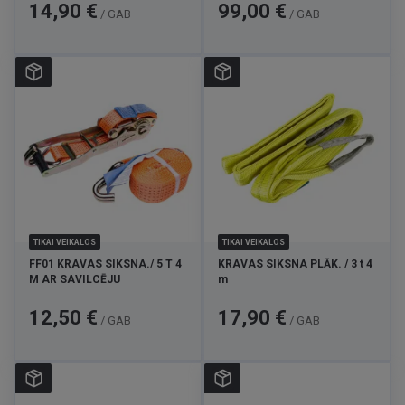
Cena
Cena
14,90 €
99,00 €
/ GAB
/ GAB
TIKAI VEIKALOS
TIKAI VEIKALOS
FF01 KRAVAS SIKSNA./ 5 T 4
KRAVAS SIKSNA PLĀK. / 3 t 4
M AR SAVILCĒJU
m
Cena
Cena
12,50 €
17,90 €
/ GAB
/ GAB