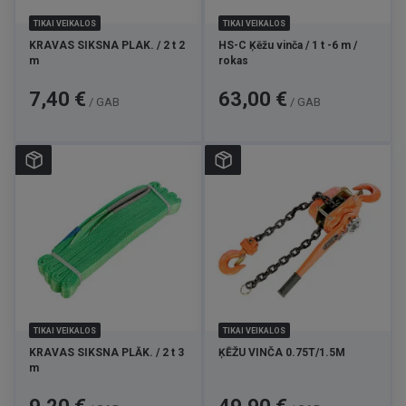
TIKAI VEIKALOS
TIKAI VEIKALOS
KRAVAS SIKSNA PLAK. / 2 t 2
HS-C Ķēžu vinča / 1 t -6 m /
m
rokas
Cena
Cena
7,40 €
63,00 €
/ GAB
/ GAB
TIKAI VEIKALOS
TIKAI VEIKALOS
KRAVAS SIKSNA PLĀK. / 2 t 3
ĶĒŽU VINČA 0.75T/1.5M
m
Cena
Cena