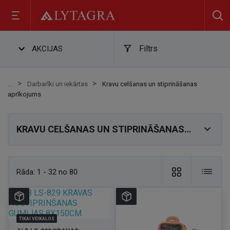
Filtrs
AKCIJAS
Darbarīki un iekārtas
Kravu celšanas un stiprināšanas
aprīkojums

KRAVU CELŠANAS UN STIPRINĀŠANAS
APRĪKOJUMS
Rāda:
1 - 32 no 80
TIKAI VEIKALOS