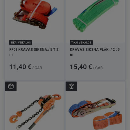
TIKAI VEIKALOS
TIKAI VEIKALOS
FF01 KRAVAS SIKSNA./ 5 T 2
KRAVAS SIKSNA PLĀK. / 2 t 5
m
m
Cena
Cena
11,40 €
15,40 €
/ GAB
/ GAB