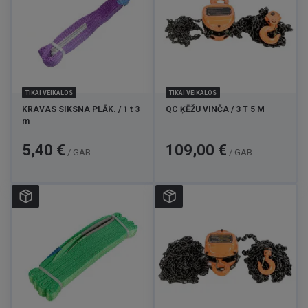
TIKAI VEIKALOS
TIKAI VEIKALOS
KRAVAS SIKSNA PLĀK. / 1 t 3
QC ĶĒŽU VINČA / 3 T 5 M
m
Cena
Cena
5,40 €
109,00 €
/ GAB
/ GAB