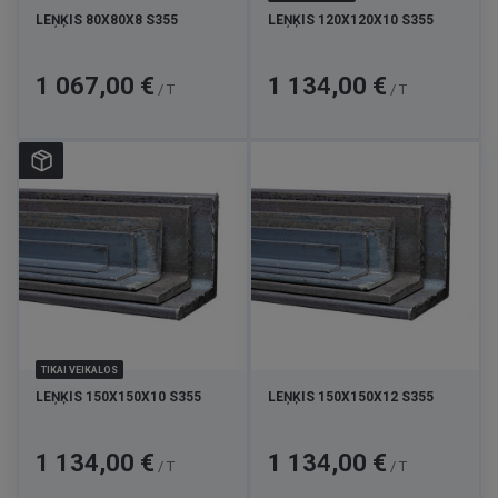
LEŅĶIS 80X80X8 S355
LEŅĶIS 120X120X10 S355
Cena
Cena
1 067,00 €
1 134,00 €
/ T
/ T
TIKAI VEIKALOS
LEŅĶIS 150X150X10 S355
LEŅĶIS 150X150X12 S355
Cena
Cena
1 134,00 €
1 134,00 €
/ T
/ T