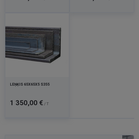
LEŅĶIS 65X65X5 S355
Cena
1 350,00 €
/ T