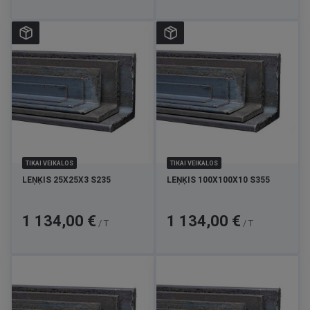
TIKAI VEIKALOS
TIKAI VEIKALOS
LEŅĶIS 25X25X3 S235
LEŅĶIS 100X100X10 S355
Cena
Cena
1 134,00 €
1 134,00 €
/ T
/ T