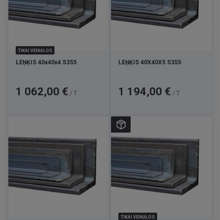
TIKAI VEIKALOS
LEŅĶIS 40x40x4 S355
LEŅĶIS 40X40X5 S355
Cena
Cena
1 062,00 €
1 194,00 €
/ T
/ T
TIKAI VEIKALOS