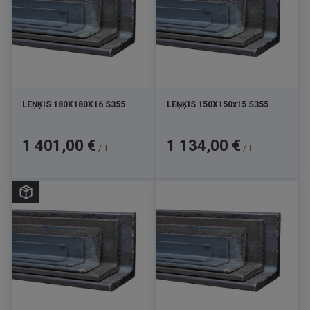
LEŅĶIS 180X180X16 S355
LEŅĶIS 150X150x15 S355
Cena
Cena
1 401,00 €
1 134,00 €
/ T
/ T