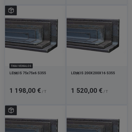
TIKAI VEIKALOS
LEŅĶIS 75x75x6 S355
LEŅĶIS 200X200X16 S355
Cena
Cena
1 198,00 €
1 520,00 €
/ T
/ T