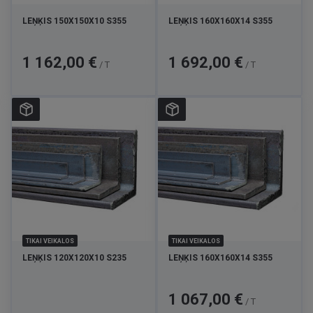
LEŅĶIS 150X150X10 S355
LEŅĶIS 160X160X14 S355
Cena
Cena
1 162,00 €
1 692,00 €
/ T
/ T
TIKAI VEIKALOS
TIKAI VEIKALOS
LEŅĶIS 120X120X10 S235
LEŅĶIS 160X160X14 S355
Cena
1 067,00 €
/ T