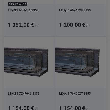
TIKAI VEIKALOS
LEŅĶIS 60x60x6 S355
LEŅĶIS 60X60X8 S355
Cena
Cena
1 062,00 €
1 200,00 €
/ T
/ T
LEŅĶIS 70X70X6 S355
LEŅĶIS 70X70X7 S355
Cena
Cena
1 154,00 €
1 154,00 €
/ T
/ T