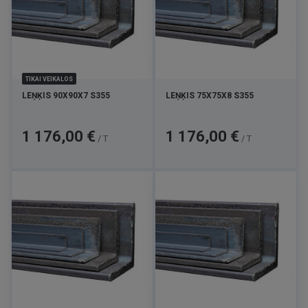
TIKAI VEIKALOS
LEŅĶIS 90X90X7 S355
LEŅĶIS 75X75X8 S355
Cena
Cena
1 176,00 €
1 176,00 €
/ T
/ T