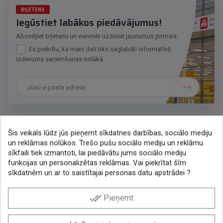
BIĻETENS
Iegūstiet labākos piedāvājumus!
Abonējiet biļetenu un vienmēr uzziniet jaunumus pirmais.
Es piekrītu, ka mani dati tiks saglabāti informatīvā
izdevuma saņemšanas nolūkā
Šis veikals lūdz jūs pieņemt sīkdatnes darbības, sociālo mediju
Sazināsimies
un reklāmas nolūkos. Trešo pušu sociālo mediju un reklāmu
sīkfaili tiek izmantoti, lai piedāvātu jums sociālo mediju
+371 286 48078
funkcijas un personalizētas reklāmas. Vai piekrītat šīm
lytagra@lytagra.lv
sīkdatnēm un ar to saistītajai personas datu apstrādei ?
KONTAKTI
done_all
Pieņemt
Facebook
YouTube
Instagram