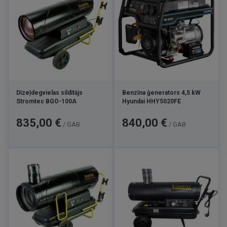
Dīzeļdegvielas sildītājs
Benzīna ģenerators 4,5 kW
Stromtec BGO-100A
Hyundai HHY5020FE
Cena
Cena
835,00 €
840,00 €
/ GAB
/ GAB