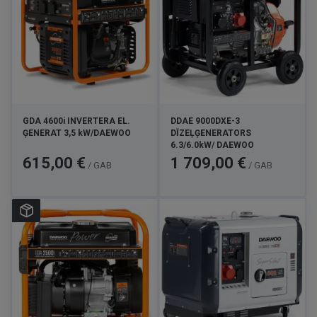
GDA 4600i INVERTERA EL.
DDAE 9000DXE-3
ĢENERAT 3,5 kW/DAEWOO
DĪZEĻĢENERATORS
6.3/6.0kW/ DAEWOO
Cena
Cena
615,00 €
1 709,00 €
/ GAB
/ GAB