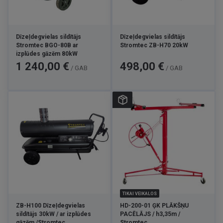
Dīzeļdegvielas sildītājs
Dīzeļdegvielas sildītājs
Stromtec BGO-80B ar
Stromtec ZB-H70 20kW
izplūdes gāzēm 80kW
Cena
Cena
1 240,00 €
498,00 €
/ GAB
/ GAB
TIKAI VEIKALOS
ZB-H100 Dīzeļdegvielas
HD-200-01 ĢK PLĀKŠŅU
sildītājs 30kW / ar izplūdes
PACĒLĀJS / h3,35m /
gāzēm /Stromtec
Stromtec