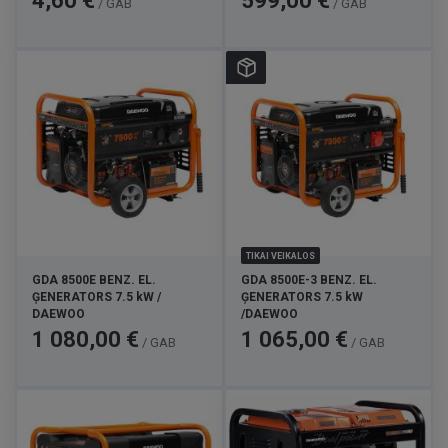
4,60 €
599,00 €
/ GAB
/ GAB
TIKAI VEIKALOS
GDA 8500E BENZ. EL.
GDA 8500E-3 BENZ. EL.
ĢENERATORS 7.5 kW /
ĢENERATORS 7.5 kW
DAEWOO
/DAEWOO
Cena
Cena
1 080,00 €
1 065,00 €
/ GAB
/ GAB