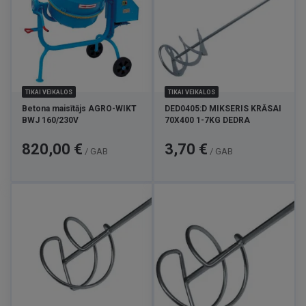
TIKAI VEIKALOS
TIKAI VEIKALOS
Betona maisītājs AGRO-WIKT
DED0405:D MIKSERIS KRĀSAI
BWJ 160/230V
70X400 1-7KG DEDRA
Cena
Cena
820,00 €
3,70 €
/ GAB
/ GAB