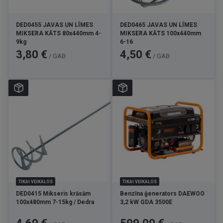
DED0455 JAVAS UN LĪMES
DED0465 JAVAS UN LĪMES
MIKSERA KĀTS 80x440mm 4-
MIKSERA KĀTS 100x440mm
9kg
6-16
Cena
Cena
3,80 €
4,50 €
/ GAB
/ GAB
TIKAI VEIKALOS
TIKAI VEIKALOS
DED0415 Mikseris krāsām
Benzīna ģenerators DAEWOO
100x480mm 7-15kg / Dedra
3,2 kW GDA 3500E
Cena
Cena