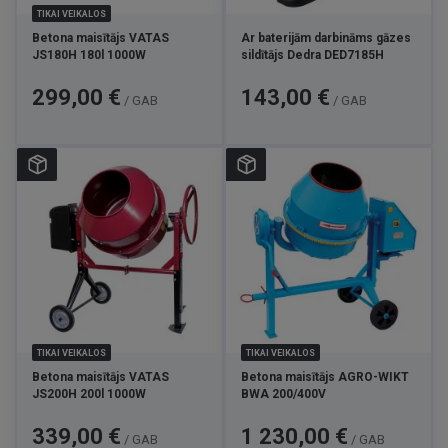
TIKAI VEIKALOS
Betona maisītājs VATAS
Ar baterijām darbināms gāzes
JS180H 180l 1000W
sildītājs Dedra DED7185H
Cena
Cena
299,00 €
143,00 €
/ GAB
/ GAB
TIKAI VEIKALOS
TIKAI VEIKALOS
Betona maisītājs VATAS
Betona maisītājs AGRO-WIKT
JS200H 200l 1000W
BWA 200/400V
Cena
Cena
339,00 €
1 230,00 €
/ GAB
/ GAB