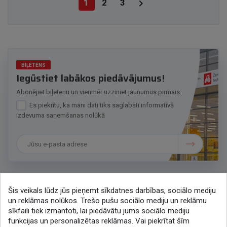

1
2
3
BIĻETENS
Iegūstiet labākos piedāvājumus!
Abonējiet biļetenu un vienmēr uzziniet jaunumus pirmais.
Es piekrītu, ka mani dati tiks saglabāti informatīvā
izdevuma saņemšanas nolūkā
Šis veikals lūdz jūs pieņemt sīkdatnes darbības, sociālo mediju
Sazināsimies
un reklāmas nolūkos. Trešo pušu sociālo mediju un reklāmu
sīkfaili tiek izmantoti, lai piedāvātu jums sociālo mediju
+371 286 48078
funkcijas un personalizētas reklāmas. Vai piekrītat šīm
lytagra@lytagra.lv