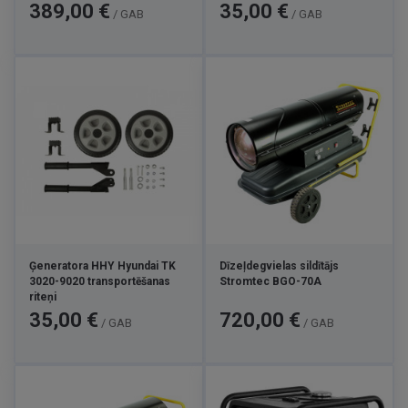
Cena
Cena
389,00 €
35,00 €
/ GAB
/ GAB
Ģeneratora HHY Hyundai TK
Dīzeļdegvielas sildītājs
3020-9020 transportēšanas
Stromtec BGO-70A
riteņi
Cena
Cena
35,00 €
720,00 €
/ GAB
/ GAB