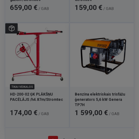
Cena
Cena
659,00 €
159,00 €
/ GAB
/ GAB
TIKAI VEIKALOS
HD-200-02 ĢK PLĀKŠŅU
Benzīna elektriskais trīsfāžu
PACĒLĀJS /h4.87m/Stromtec
ģenerators 5,6 kW Genera
TP7H
Cena
Cena
174,00 €
1 599,00 €
/ GAB
/ GAB