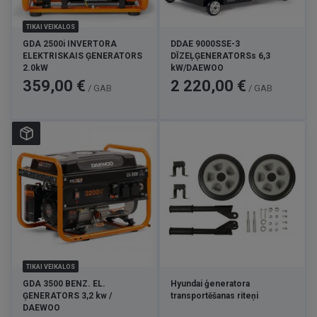
TIKAI VEIKALOS
GDA 2500i INVERTORA
DDAE 9000SSE-3
ELEKTRISKAIS ĢENERATORS
DĪZEĻĢENERATORSs 6,3
2.0kW
kW/DAEWOO
Cena
Cena
359,00 €
2 220,00 €
/ GAB
/ GAB
TIKAI VEIKALOS
GDA 3500 BENZ. EL.
Hyundai ģeneratora
ĢENERATORS 3,2 kw /
transportēšanas riteņi
DAEWOO