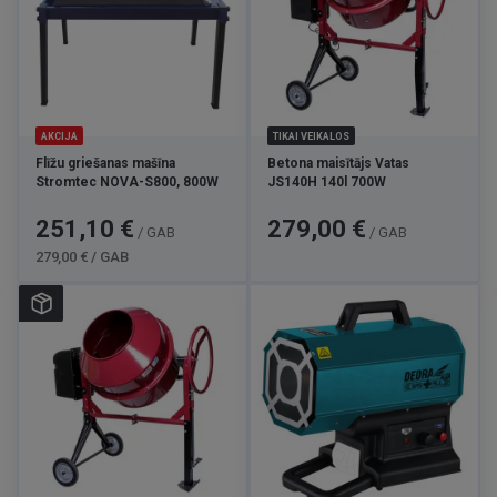
AKCIJA
TIKAI VEIKALOS
Flīžu griešanas mašīna
Betona maisītājs Vatas
Stromtec NOVA-S800, 800W
JS140H 140l 700W
Cena
Standarta
Cena
251,10 €
279,00 €
/ GAB
/ GAB
cena
279,00 € / GAB