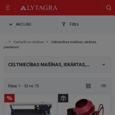
Filtrs
AKCIJAS
Darbarīki un iekārtas
Celtniecības mašīnas, iekārtas,
piederumi

CELTNIECĪBAS MAŠĪNAS, IEKĀRTAS,
PIEDERUMI
Rāda:
1 - 32 no 75