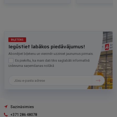
BIĻETENS
Iegūstiet labākos piedāvājumus!
Abonējiet biļetenu un vienmēr uzziniet jaunumus pirmais.
Es piekrītu, ka mani dati tiks saglabāti informatīvā
izdevuma saņemšanas nolūkā
Sazināsimies
+371 286 48078