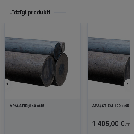
Līdzīgi produkti
APAĻSTIEŅI 40 st45
APAĻSTIEŅI 120 st45
Cena
1 405,00 €
/ T