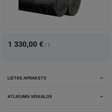
1 330,00 €
/ T
LIETAS APRAKSTS
expand_more
ATLIKUMS VEIKALOS
expand_more