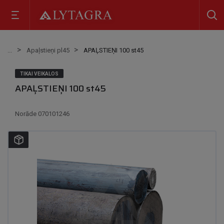
Apaļstieņi pl45
APAĻSTIEŅI 100 st45
TIKAI VEIKALOS
APAĻSTIEŅI 100 st45
Norāde
070101246