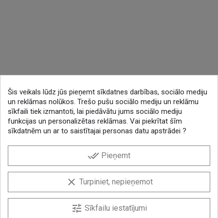
Šis veikals lūdz jūs pieņemt sīkdatnes darbības, sociālo mediju
un reklāmas nolūkos. Trešo pušu sociālo mediju un reklāmu
sīkfaili tiek izmantoti, lai piedāvātu jums sociālo mediju
funkcijas un personalizētas reklāmas. Vai piekrītat šīm
sīkdatnēm un ar to saistītajai personas datu apstrādei ?
done_all
Pieņemt
clear
Turpiniet, nepieņemot
tune
Sīkfailu iestatījumi