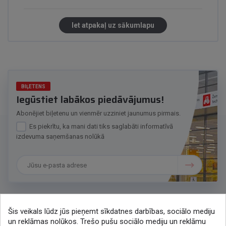
Iet atpakaļ uz sākumlapu
BIĻETENS
Iegūstiet labākos piedāvājumus!
Abonējiet biļetenu un vienmēr uzziniet jaunumus pirmais.
Es piekrītu, ka mani dati tiks saglabāti informatīvā
izdevuma saņemšanas nolūkā
Šis veikals lūdz jūs pieņemt sīkdatnes darbības, sociālo mediju
Sazināsimies
un reklāmas nolūkos. Trešo pušu sociālo mediju un reklāmu