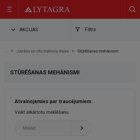
Filtrs
AKCIJAS
Japāņu un citu traktoru daļas
Stūrēšanas mehānismi
STŪRĒŠANAS MEHĀNISMI
Atvainojamies par traucējumiem.
Veikt atkārtotu meklēšanu
navigate_next