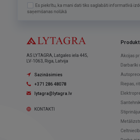
Es piekrītu, ka mani dati tiks saglabāti informatīvā i
saņemšanas nolūkā
Produkt
AS LYTAGRA, Latgales iela 445,
Akcijas p
LV-1063, Riga, Latvija
Darbarīki 
Autoprec
Sazināsimies
Riepas, ri
+371 286 48078
Elektropr
lytagra@lytagra.lv
Santehnika
KONTAKTI
Stiprināj
Metālizst
Celtniecī