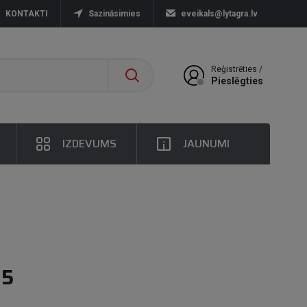
KONTAKTI
Sazināsimies
eveikals@lytagra.lv
Reģistrēties /
Pieslēgties
IZDEVUMS
JAUNUMI
35