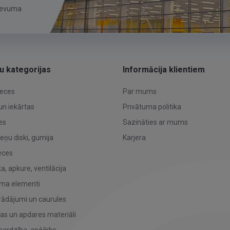
zdevuma
u kategorijas
Informācija klientiem
reces
Par mums
un iekārtas
Privātuma politika
es
Sazināties ar mums
teņu diski, gumija
Karjera
eces
, apkure, ventilācija
uma elementi
rādājumi un caurules
bas un apdares materiāli