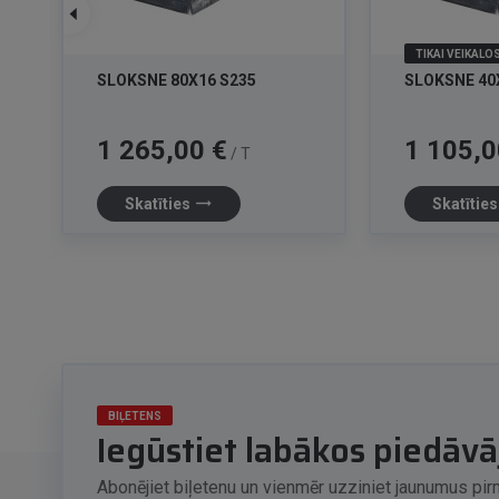
TIKAI VEIKALO
SLOKSNE 80X16 S235
SLOKSNE 40
Cena
Cena
1 265,00 €
1 105,0
/ T
trending_flat
Skatīties
Skatītie
BIĻETENS
Iegūstiet labākos piedāv
Abonējiet biļetenu un vienmēr uzziniet jaunumus pir