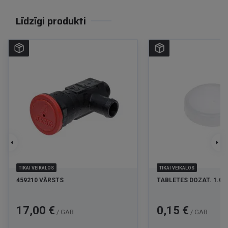
Līdzīgi produkti
TIKAI VEIKALOS
TIKAI VEIKALOS
459210 VĀRSTS
TABLETES DOZAT. 1.0m
Cena
Cena
17,00 €
0,15 €
/ GAB
/ GAB