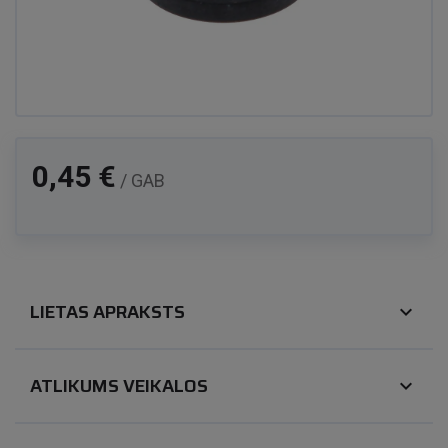
0,45 €
/ GAB
LIETAS APRAKSTS
expand_more
ATLIKUMS VEIKALOS
expand_more