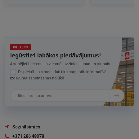
BIĻETENS
Iegūstiet labākos piedāvājumus!
Abonējiet biļetenu un vienmēr uzziniet jaunumus pirmais.
Es piekrītu, ka mani dati tiks saglabāti informatīvā
izdevuma saņemšanas nolūkā
Sazināsimies
+371 286 48078