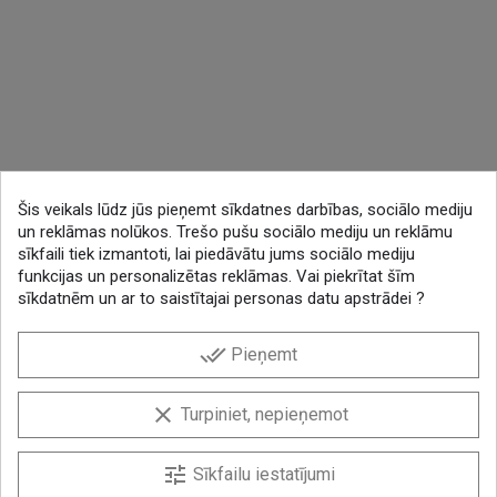
Šis veikals lūdz jūs pieņemt sīkdatnes darbības, sociālo mediju
un reklāmas nolūkos. Trešo pušu sociālo mediju un reklāmu
sīkfaili tiek izmantoti, lai piedāvātu jums sociālo mediju
funkcijas un personalizētas reklāmas. Vai piekrītat šīm
sīkdatnēm un ar to saistītajai personas datu apstrādei ?
done_all
Pieņemt
clear
Turpiniet, nepieņemot
tune
Sīkfailu iestatījumi