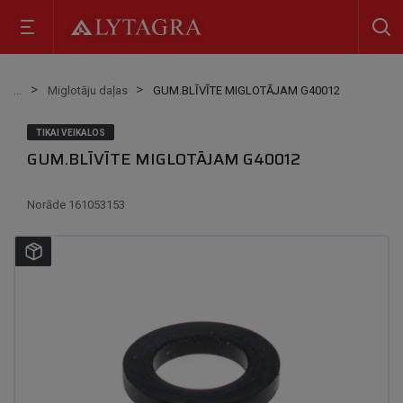
Miglotāju daļas
GUM.BLĪVĪTE MIGLOTĀJAM G40012
TIKAI VEIKALOS
GUM.BLĪVĪTE MIGLOTĀJAM G40012
Norāde
161053153