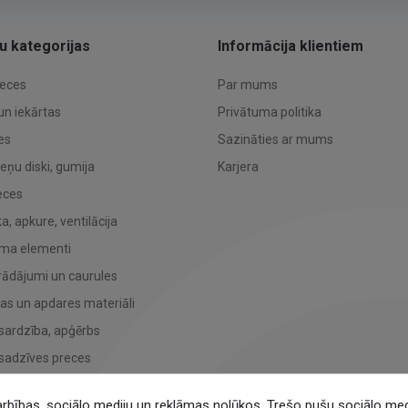
u kategorijas
Informācija klientiem
reces
Par mums
un iekārtas
Privātuma politika
es
Sazināties ar mums
teņu diski, gumija
Karjera
eces
, apkure, ventilācija
uma elementi
rādājumi un caurules
bas un apdares materiāli
sardzība, apģērbs
sadzīves preces
tr. tehnikas oriģināldaļas
arbības, sociālo mediju un reklāmas nolūkos. Trešo pušu sociālo mediju