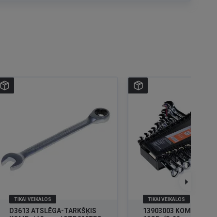
TIKAI VEIKALOS
TIKAI VEIKALOS
D3613 ATSLĒGA-TARKŠĶIS
13903003 KOMB.ATSL