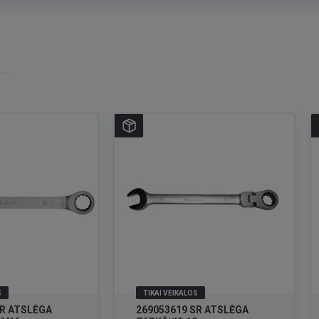
S
TIKAI VEIKALOS
ĒGA
269053619 SR ATSLĒGA