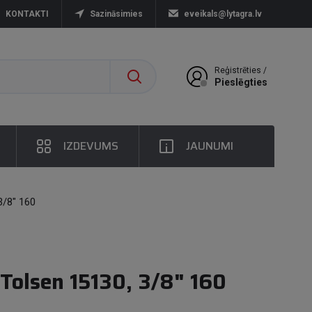
KONTAKTI
Sazināsimies
eveikals@lytagra.lv
Reģistrēties /
Pieslēgties
IZDEVUMS
JAUNUMI
3/8" 160
 Tolsen 15130, 3/8" 160