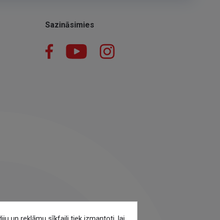
Sazināsimies
Facebook
YouTube
Instagram
 un reklāmu sīkfaili tiek izmantoti, lai