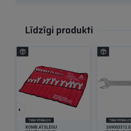
Līdzīgi produkti
TIKAI VEIKALOS
TIKAI VEIKALO
KOMB.ATSLĒGU
269003312 SR ATSL