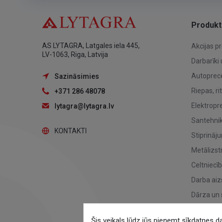
Produkt
AS LYTAGRA, Latgales iela 445,
Akcijas p
LV-1063, Riga, Latvija
Darbarīki 
Autoprec
Sazināsimies
Riepas, ri
+371 286 48078
Elektropr
lytagra@lytagra.lv
Santehnika
KONTAKTI
Stiprināj
Metālizst
Celtniecī
Darba aiz
Dārza un 
Zemes aps
Šis veikals lūdz jūs pieņemt sīkdatnes d