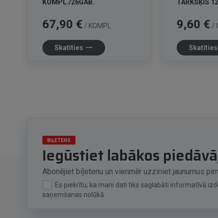
KOMPL./26GAB.
TARKŠĶIS 
Cena
Cena
67,90 €
9,60 €
/ KOMPL
/ 
trending_flat
Skatīties
Skatītie
BIĻETENS
Iegūstiet labākos piedāv
Abonējiet biļetenu un vienmēr uzziniet jaunumus pir
Es piekrītu, ka mani dati tiks saglabāti informatīvā i
saņemšanas nolūkā