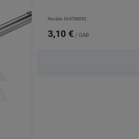
Norāde
064798092
3,10 €
/ GAB