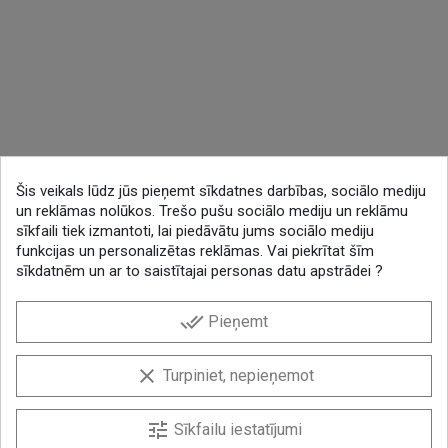
Šis veikals lūdz jūs pieņemt sīkdatnes darbības, sociālo mediju
un reklāmas nolūkos. Trešo pušu sociālo mediju un reklāmu
sīkfaili tiek izmantoti, lai piedāvātu jums sociālo mediju
funkcijas un personalizētas reklāmas. Vai piekrītat šīm
sīkdatnēm un ar to saistītajai personas datu apstrādei ?
done_all
Pieņemt
clear
Turpiniet, nepieņemot
tune
Sīkfailu iestatījumi