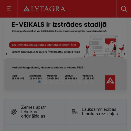
Zemes apstr.
Lauksaimniecības
tehnikas
tehnikas rez. daļas
oriģināldaļas