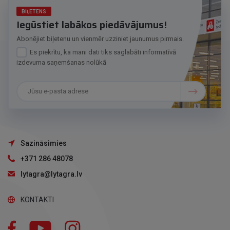
BIĻETENS
Iegūstiet labākos piedāvājumus!
Abonējiet biļetenu un vienmēr uzziniet jaunumus pirmais.
Es piekrītu, ka mani dati tiks saglabāti informatīvā
izdevuma saņemšanas nolūkā
Sazināsimies
+371 286 48078
lytagra@lytagra.lv
KONTAKTI
Facebook
YouTube
Instagram