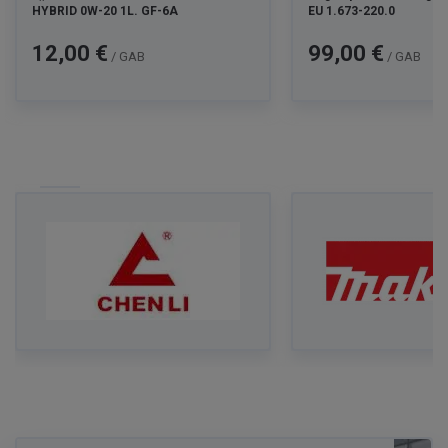
HYBRID 0W-20 1L. GF-6A
EU 1.673-220.0
Cena
Cena
12,00 €
99,00 €
/ GAB
/ GAB