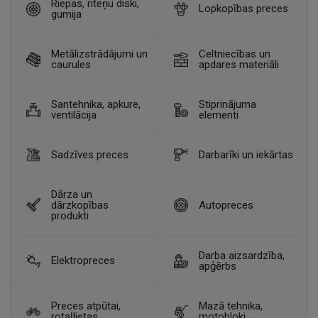
Riepas, riteņu diski,
Lopkopības preces
gumija
Metālizstrādājumi un
Celtniecības un
caurules
apdares materiāli
Santehnika, apkure,
Stiprinājuma
ventilācija
elementi
Sadzīves preces
Darbarīki un iekārtas
Dārza un
dārzkopības
Autopreces
produkti
Darba aizsardzība,
Elektropreces
apģērbs
Preces atpūtai,
Mazā tehnika,
rotaļlietas
motobloki