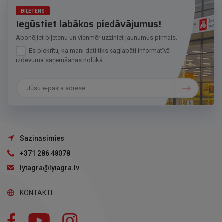
BIĻETENS
Iegūstiet labākos piedāvājumus!
Abonējiet biļetenu un vienmēr uzziniet jaunumus pirmais.
Es piekrītu, ka mani dati tiks saglabāti informatīvā
izdevuma saņemšanas nolūkā
Sazināsimies
+371 286 48078
lytagra@lytagra.lv
KONTAKTI
Facebook
YouTube
Instagram