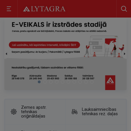
Zemes apstr.
Lauksaimniecības
tehnikas
tehnikas rez. daļas
oriģināldaļas