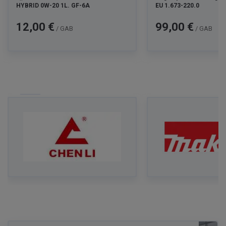
HYBRID 0W-20 1L. GF-6A
EU 1.673-220.0
Cena
Cena
12,00 €
99,00 €
/ GAB
/ GAB