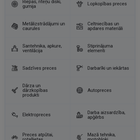
Riepas, riteņu diski,
Lopkopības preces
gumija
Metālizstrādājumi un
Celtniecības un
caurules
apdares materiāli
Santehnika, apkure,
Stiprinājuma
ventilācija
elementi
Sadzīves preces
Darbarīki un iekārtas
Dārza un
dārzkopības
Autopreces
produkti
Darba aizsardzība,
Elektropreces
apģērbs
Preces atpūtai,
Mazā tehnika,
rotaļlietas
motobloki