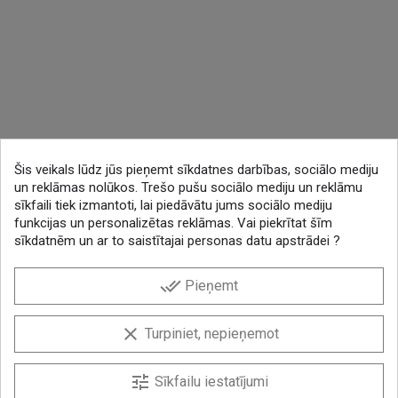
Šis veikals lūdz jūs pieņemt sīkdatnes darbības, sociālo mediju
un reklāmas nolūkos. Trešo pušu sociālo mediju un reklāmu
sīkfaili tiek izmantoti, lai piedāvātu jums sociālo mediju
funkcijas un personalizētas reklāmas. Vai piekrītat šīm
sīkdatnēm un ar to saistītajai personas datu apstrādei ?
done_all
Pieņemt
clear
Turpiniet, nepieņemot
tune
Sīkfailu iestatījumi