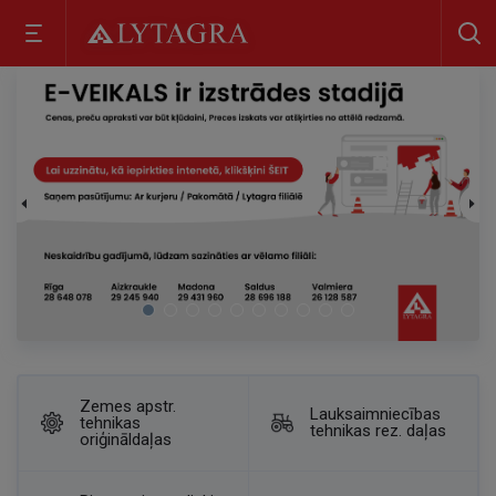
Zemes apstr.
Lauksaimniecības
tehnikas
tehnikas rez. daļas
oriģināldaļas