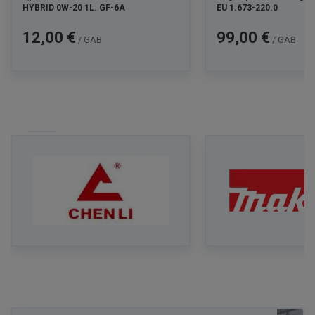
HYBRID 0W-20 1L. GF-6A
EU 1.673-220.0
Cena
Cena
12,00 €
99,00 €
/ GAB
/ GAB