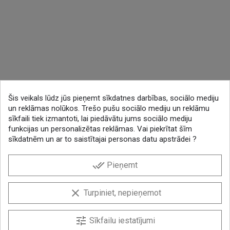
Šis veikals lūdz jūs pieņemt sīkdatnes darbības, sociālo mediju
un reklāmas nolūkos. Trešo pušu sociālo mediju un reklāmu
sīkfaili tiek izmantoti, lai piedāvātu jums sociālo mediju
funkcijas un personalizētas reklāmas. Vai piekrītat šīm
sīkdatnēm un ar to saistītajai personas datu apstrādei ?
done_all
Pieņemt
clear
Turpiniet, nepieņemot
tune
Sīkfailu iestatījumi