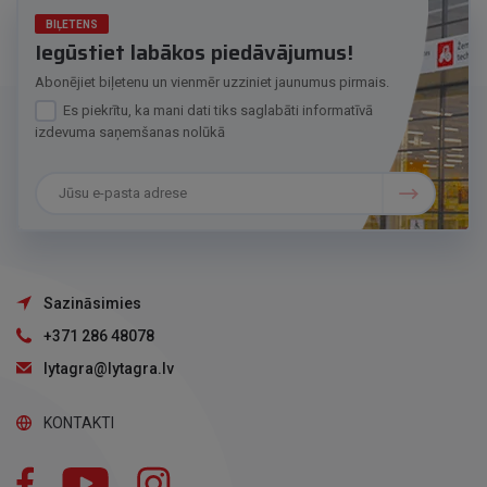
BIĻETENS
Iegūstiet labākos piedāvājumus!
Abonējiet biļetenu un vienmēr uzziniet jaunumus pirmais.
Es piekrītu, ka mani dati tiks saglabāti informatīvā
izdevuma saņemšanas nolūkā
Sazināsimies
+371 286 48078
lytagra@lytagra.lv
KONTAKTI
Facebook
YouTube
Instagram