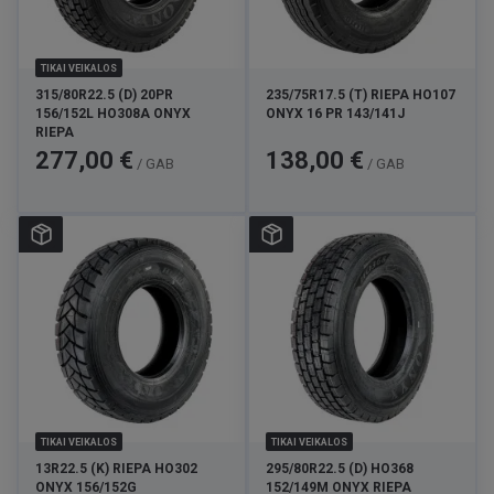
TIKAI VEIKALOS
315/80R22.5 (D) 20PR
235/75R17.5 (T) RIEPA HO107
156/152L HO308A ONYX
ONYX 16 PR 143/141J
RIEPA
Cena
Cena
277,00 €
138,00 €
/ GAB
/ GAB
TIKAI VEIKALOS
TIKAI VEIKALOS
13R22.5 (K) RIEPA HO302
295/80R22.5 (D) HO368
ONYX 156/152G
152/149M ONYX RIEPA