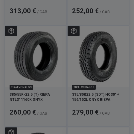
Cena
Cena
313,00 €
252,00 €
/ GAB
/ GAB
TIKAI VEIKALOS
TIKAI VEIKALOS
385/55R-22.5 (T) RIEPA
315/80R22.5 (SDT) HO301+
NTL311160K ONYX
156/152L ONYX RIEPA
Cena
Cena
260,00 €
279,00 €
/ GAB
/ GAB