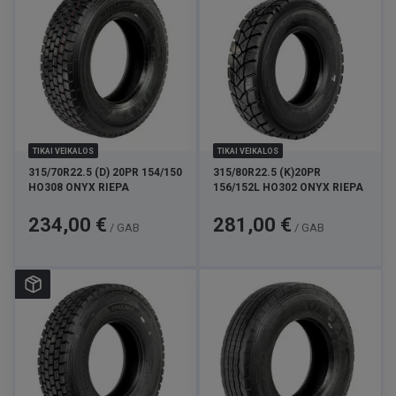
TIKAI VEIKALOS
TIKAI VEIKALOS
315/70R22.5 (D) 20PR 154/150
315/80R22.5 (K)20PR
HO308 ONYX RIEPA
156/152L HO302 ONYX RIEPA
Cena
Cena
234,00 €
281,00 €
/ GAB
/ GAB