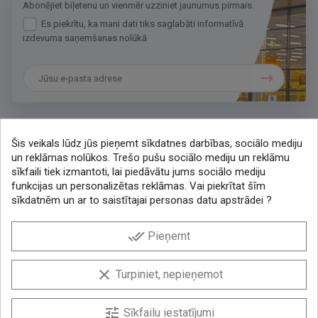
Abonējiet biļetenu un vienmēr uzziniet jaunumus pirmais.
Es piekrītu, ka mani dati tiks saglabāti informatīvā
izdevuma saņemšanas nolūkā
Šis veikals lūdz jūs pieņemt sīkdatnes darbības, sociālo mediju
Sazināsimies
un reklāmas nolūkos. Trešo pušu sociālo mediju un reklāmu
sīkfaili tiek izmantoti, lai piedāvātu jums sociālo mediju
+371 286 48078
funkcijas un personalizētas reklāmas. Vai piekrītat šīm
lytagra@lytagra.lv
sīkdatnēm un ar to saistītajai personas datu apstrādei ?
KONTAKTI
done_all
Pieņemt
Facebook
YouTube
Instagram
clear
Turpiniet, nepieņemot
tune
Sīkfailu iestatījumi