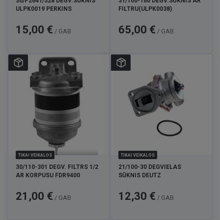
30/P2641/328 DEGV.SŪKNIS
31/100-160 DEGV.SŪKNIS AR
ULPK0019 PERKINS
FILTRU(ULPK0038)
Cena
Cena
15,00 €
65,00 €
/ GAB
/ GAB
TIKAI VEIKALOS
TIKAI VEIKALOS
30/110-301 DEGV. FILTRS 1/2
21/100-30 DEGVIELAS
AR KORPUSU FDR9400
SŪKNIS DEUTZ
Cena
Cena
21,00 €
12,30 €
/ GAB
/ GAB