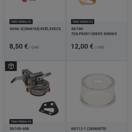
TIKAI VEIKALOS
TIKAI VEIKALOS
30/60-2(2666103) KVĒLSVECE
30/100-
7(ULPK0011)DEGV.SŪKNIS
Cena
Cena
8,50 €
12,00 €
/ GAB
/ GAB
TIKAI VEIKALOS
30/100-608
60/112-1 (26560075)