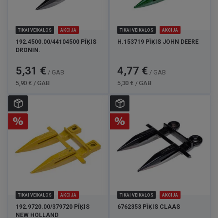
TIKAI VEIKALOS
AKCIJA
TIKAI VEIKALOS
AKCIJA
192.4500.00/44104500 PĪĶIS
H.153719 PĪĶIS JOHN DEERE
DRONIN.
Cena
Standarta
Cena
Standarta
5,31 €
4,77 €
/ GAB
/ GAB
cena
cena
5,90 € / GAB
5,30 € / GAB
TIKAI VEIKALOS
AKCIJA
TIKAI VEIKALOS
AKCIJA
192.9720.00/379720 PĪĶIS
6762353 PĪĶIS CLAAS
NEW HOLLAND