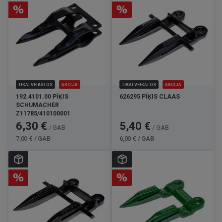
TIKAI VEIKALOS
AKCIJA
TIKAI VEIKALOS
AKCIJA
192.4101.00 PĪĶIS
626295 PĪĶIS CLAAS
SCHUMACHER
Z11785/410100001
Cena
Standarta
Cena
Standarta
6,30 €
5,40 €
/ GAB
/ GAB
cena
cena
7,00 € / GAB
6,00 € / GAB