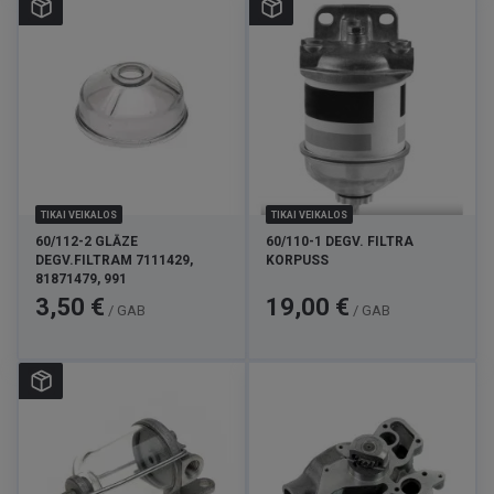
TIKAI VEIKALOS
TIKAI VEIKALOS
60/112-2 GLĀZE
60/110-1 DEGV. FILTRA
DEGV.FILTRAM 7111429,
KORPUSS
81871479, 991
Cena
Cena
3,50 €
19,00 €
/ GAB
/ GAB