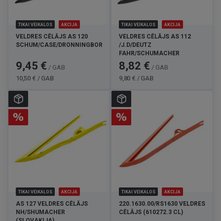
TIKAI VEIKALOS
AKCIJA
TIKAI VEIKALOS
AKCIJA
VELDRES CĒLĀJS AS 120
VELDRES CĒLĀJS AS 112
SCHUM/CASE/DRONNINGBORG/D
/J.D/DEUTZ
FAHR/SCHUMACHER
Cena
Standarta
Cena
Standarta
9,45 €
8,82 €
/ GAB
/ GAB
cena
cena
10,50 € / GAB
9,80 € / GAB
TIKAI VEIKALOS
AKCIJA
TIKAI VEIKALOS
AKCIJA
AS 127 VELDRES CĒLĀJS
220.1630.00/RS1630 VELDRES
NH/SHUMACHER
CĒLĀJS (610272.3 CL)
(SLOVAKIJA)