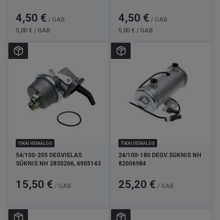
Cena
Standarta
Cena
Standarta
4,50 €
4,50 €
/ GAB
/ GAB
cena
cena
5,00 € / GAB
5,00 € / GAB
TIKAI VEIKALOS
TIKAI VEIKALOS
54/100-205 DEGVIELAS
24/100-180 DEGV.SŪKNIS NH
SŪKNIS NH 2830266, 6905143
82006984
Cena
Cena
15,50 €
25,20 €
/ GAB
/ GAB