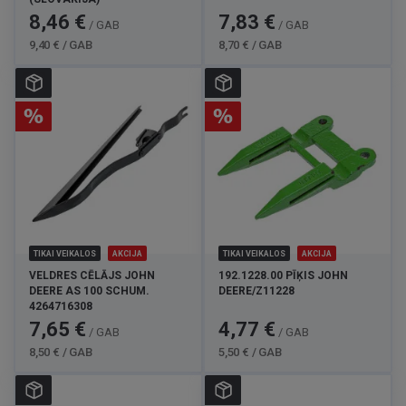
Cena
Standarta
Cena
Standarta
8,46 €
7,83 €
/ GAB
/ GAB
cena
cena
9,40 € / GAB
8,70 € / GAB
TIKAI VEIKALOS
AKCIJA
TIKAI VEIKALOS
AKCIJA
VELDRES CĒLĀJS JOHN
192.1228.00 PĪĶIS JOHN
DEERE AS 100 SCHUM.
DEERE/Z11228
4264716308
Cena
Standarta
Cena
Standarta
7,65 €
4,77 €
/ GAB
/ GAB
cena
cena
8,50 € / GAB
5,50 € / GAB