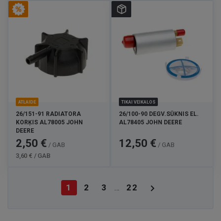
ATLAIDE
TIKAI VEIKALOS
26/151-91 RADIATORA
26/100-90 DEGV.SŪKNIS EL.
KORĶIS AL78005 JOHN
AL78405 JOHN DEERE
DEERE
Cena
Standarta
Cena
2,50 €
12,50 €
/ GAB
/ GAB
cena
3,60 € / GAB

1
2
3
22
…