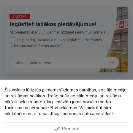
BIĻETENS
Iegūstiet labākos piedāvājumus!
Abonējiet biļetenu un vienmēr uzziniet jaunumus pirmais.
Es piekrītu, ka mani dati tiks saglabāti informatīvā
izdevuma saņemšanas nolūkā
Šis veikals lūdz jūs pieņemt sīkdatnes darbības, sociālo mediju
Sazināsimies
un reklāmas nolūkos. Trešo pušu sociālo mediju un reklāmu
sīkfaili tiek izmantoti, lai piedāvātu jums sociālo mediju
+371 286 48078
funkcijas un personalizētas reklāmas. Vai piekrītat šīm
lytagra@lytagra.lv
sīkdatnēm un ar to saistītajai personas datu apstrādei ?
KONTAKTI
done_all
Pieņemt