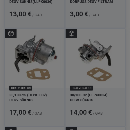
DEGV.SŪKNIS(ULPK0036)
KORPUSS DEGV.FILTRAM
Cena
Cena
13,00 €
3,00 €
/ GAB
/ GAB
TIKAI VEIKALOS
TIKAI VEIKALOS
30/100-25 (ULPK0002)
30/100-32 (ULPK0034)
DEGV.SŪKNIS
DEGV.SŪKNIS
Cena
Cena
17,00 €
14,00 €
/ GAB
/ GAB