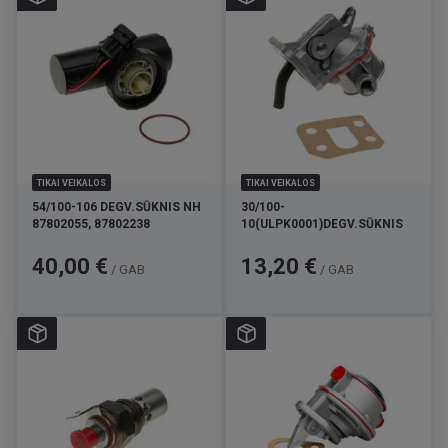
TIKAI VEIKALOS
TIKAI VEIKALOS
54/100-106 DEGV.SŪKNIS NH
30/100-
87802055, 87802238
10(ULPK0001)DEGV.SŪKNIS
Cena
Cena
40,00 €
13,20 €
/ GAB
/ GAB