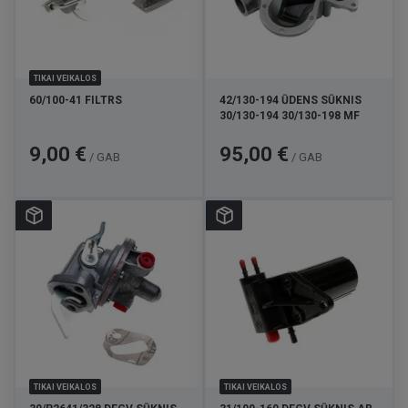
TIKAI VEIKALOS
60/100-41 FILTRS
42/130-194 ŪDENS SŪKNIS
30/130-194 30/130-198 MF
Cena
Cena
9,00 €
95,00 €
/ GAB
/ GAB
TIKAI VEIKALOS
TIKAI VEIKALOS