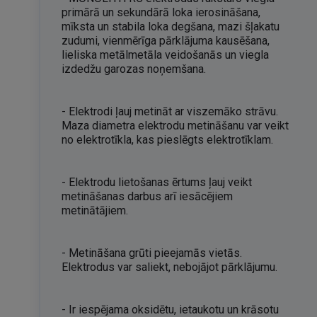
primārā un sekundārā loka ierosināšana,
mīksta un stabila loka degšana, mazi šļakatu
zudumi, vienmērīga pārklājuma kausēšana,
lieliska metālmetāla veidošanās un viegla
izdedžu garozas noņemšana.
- Elektrodi ļauj metināt ar viszemāko strāvu.
Maza diametra elektrodu metināšanu var veikt
no elektrotīkla, kas pieslēgts elektrotīklam.
- Elektrodu lietošanas ērtums ļauj veikt
metināšanas darbus arī iesācējiem
metinātājiem.
- Metināšana grūti pieejamās vietās.
Elektrodus var saliekt, nebojājot pārklājumu.
- Ir iespējama oksidētu, ietaukotu un krāsotu