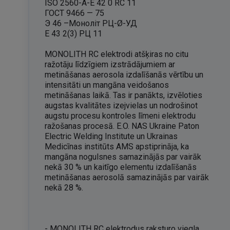
ISO 2560-A-E 42 0 RC 11
ГОСТ 9466 — 75
Э 46 –Монолiт РЦ-Ø-УД
Е 43 2(3) РЦ 11
MONOLITH RC elektrodi atšķiras no citu
ražotāju līdzīgiem izstrādājumiem ar
metināšanas aerosola izdalīšanās vērtību un
intensitāti un mangāna veidošanos
metināšanas laikā. Tas ir panākts, izvēloties
augstas kvalitātes izejvielas un nodrošinot
augstu procesu kontroles līmeni elektrodu
ražošanas procesā. E.O. NAS Ukraine Paton
Electric Welding Institute un Ukrainas
Medicīnas institūts AMS apstiprināja, ka
mangāna nogulsnes samazinājās par vairāk
nekā 30 % un kaitīgo elementu izdalīšanās
metināšanas aerosolā samazinājās par vairāk
nekā 28 %.
- MONOLITH RC elektrodus raksturo viegla