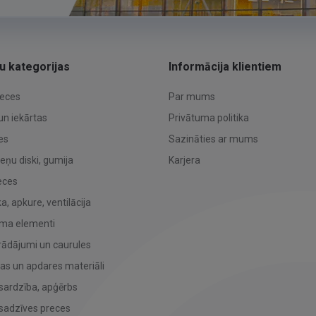
u kategorijas
Informācija klientiem
reces
Par mums
un iekārtas
Privātuma politika
es
Sazināties ar mums
teņu diski, gumija
Karjera
eces
, apkure, ventilācija
uma elementi
rādājumi un caurules
bas un apdares materiāli
sardzība, apģērbs
sadzīves preces