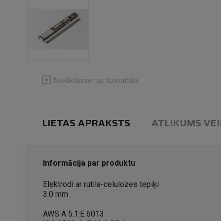
Noklikšķiniet uz fotoattēla
LIETAS APRAKSTS
ATLIKUMS VE
Informācija par produktu
Elektrodi ar rutila-celulozes tepiķi
3.0 mm
AWS A 5.1:E 6013