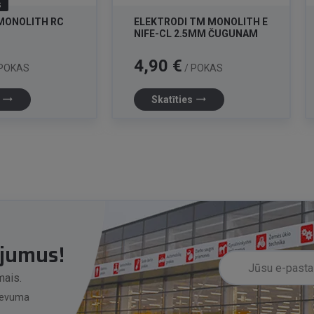
S
MONOLITH RC
ELEKTRODI TM MONOLITH E
)
NIFE-CL 2.5MM ČUGUNAM
Cena
4,90 €
 POKAS
/ POKAS
trending_flat
trending_flat
s
Skatīties
ājumus!
mais.
zdevuma