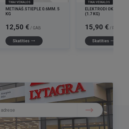
TIKAI VEIKALOS
TIKAI VEIKALOS
METINĀŠ.STIEPLE 0.6MM. 5
ELEKTRODI OK 48.00 2
KG
(1.7 KG)
Cena
Cena
12,50 €
15,90 €
/ GAB
/ POKAS
trending_flat
trending_flat
Skatīties
Skatīties