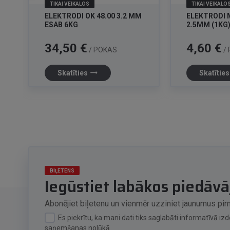
TIKAI VEIKALOS
TIKAI VEIKALO
ELEKTRODI OK 48.00 3.2 MM
ELEKTRODI 
ESAB 6KG
2.5MM (1KG
Cena
Cena
34,50 €
4,60 €
/ POKAS
/
trending_flat
Skatīties
Skatītie
BIĻETENS
Iegūstiet labākos piedāv
Abonējiet biļetenu un vienmēr uzziniet jaunumus pir
Es piekrītu, ka mani dati tiks saglabāti informatīvā i
saņemšanas nolūkā