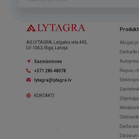
Produkt
AS LYTAGRA, Latgales iela 445,
Akcijas p
LV-1063, Riga, Latvija
Darbarīki 
Autoprec
Sazināsimies
Riepas, ri
+371 286 48078
Elektropr
lytagra@lytagra.lv
Santehnika
KONTAKTI
Stiprināj
Metālizst
Celtniecī
Darba aiz
Dārza un 