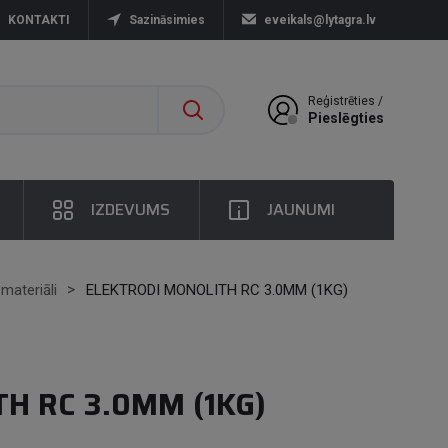
KONTAKTI
Sazināsimies
eveikals@lytagra.lv
Reģistrēties /
Pieslēgties
IZDEVUMS
JAUNUMI
 materiāli
ELEKTRODI MONOLITH RC 3.0MM (1KG)
H RC 3.0MM (1KG)