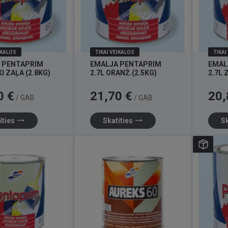
IKALOS
TIKAI VEIKALOS
TIKAI
 PENTAPRIM
EMALJA PENTAPRIM
EMAL
KI ZAĻA (2.8KG)
2.7L ORANŽ.(2.5KG)
2.7L 
Cena
Cena
0 €
21,70 €
20,
/ GAB
/ GAB
trending_flat
trending_flat
īties
Skatīties
Sk