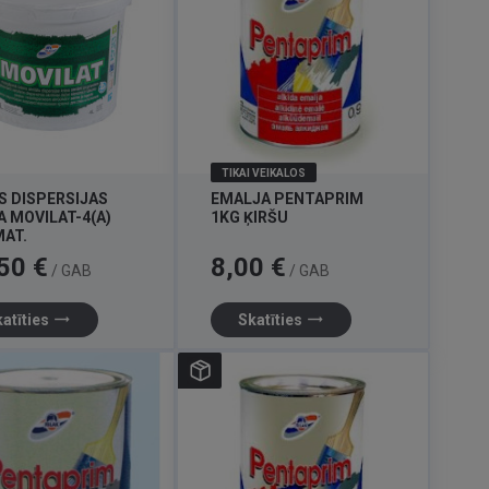
TIKAI VEIKALOS
S DISPERSIJAS
EMALJA PENTAPRIM
A MOVILAT-4(A)
1KG ĶIRŠU
MAT.
Cena
50 €
8,00 €
/ GAB
/ GAB
trending_flat
trending_flat
atīties
Skatīties