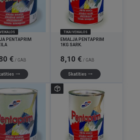
 VEIKALOS
TIKAI VEIKALOS
JA PENTAPRIM
EMALJA PENTAPRIM
ZILA
1KG SARK.
Cena
80 €
8,10 €
/ GAB
/ GAB
trending_flat
trending_flat
atīties
Skatīties