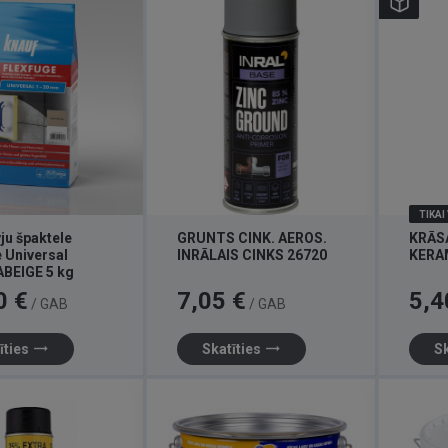
TIKAI
vju špaktele
GRUNTS CINK. AEROS.
KRĀS
 Universal
INRĀLAIS CINKS 26720
KERA
BEIGE 5 kg
Cena
Cena
0 €
7,05 €
5,4
/ GAB
/ GAB
trending_flat
trending_flat
īties
Skatīties
Sk