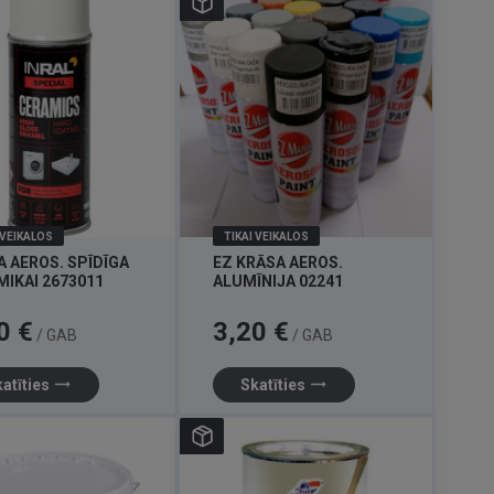
 VEIKALOS
TIKAI VEIKALOS
A AEROS. SPĪDĪGA
EZ KRĀSA AEROS.
MIKAI 2673011
ALUMĪNIJA 02241
Cena
0 €
3,20 €
/ GAB
/ GAB
trending_flat
trending_flat
atīties
Skatīties