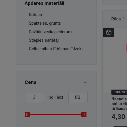
Apdares materiāli
Krāsas
Rāda:
1 
Špakteles, grunts
Dažādu veidu piederumi
Stieples saitētāji
Celtniecības tīrīšanas līdzekļi
Cena
TIKAI VE
-
no
līdz
Nesacie
poliuret
tīrīšana
ml
Cena
4,30