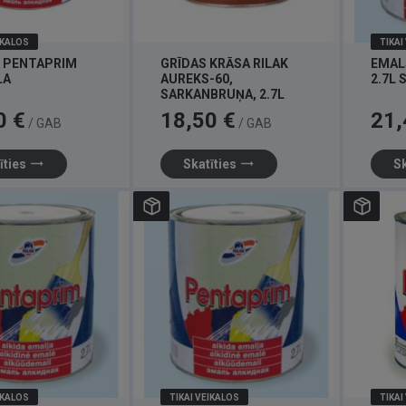
IKALOS
TIKAI
 PENTAPRIM
GRĪDAS KRĀSA RILAK
EMAL
ĻA
AUREKS-60,
2.7L 
SARKANBRUŅA, 2.7L
Cena
Cena
0 €
18,50 €
21,
/ GAB
/ GAB
trending_flat
trending_flat
īties
Skatīties
Sk
IKALOS
TIKAI VEIKALOS
TIKAI