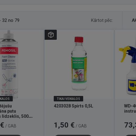
Kārtot pēc:
- 32 no 79
A
IKALOS
TIKAI VEIKALOS
tējušu
4203028 Spirts 0,5L
WD-40
āna putu
instr
s līdzeklis, 500
Cena
Cena
 €
1,50 €
73,
/ GAB
/ GAB