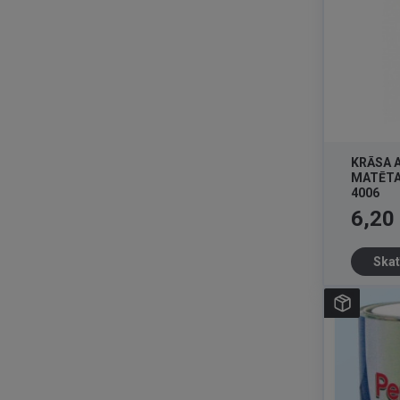
KRĀSA 
MATĒTA
4006
Cena
6,20
Skat