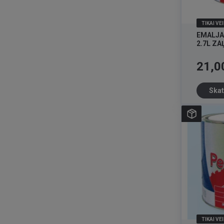
TIKAI VE
EMALJA
2.7L ZA
Cena
21,0
Skat
TIKAI VE