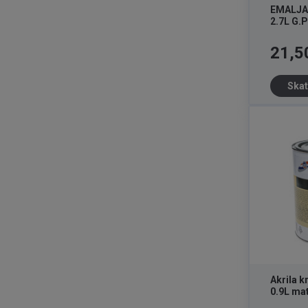
EMALJA
2.7L G.P
Cena
21,5
Skat
Akrila k
0.9L ma