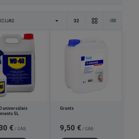

KCIJAS
32
 universālais
Grunts
uments 5L
Cena
30 €
9,50 €
/ GAB
/ GAB