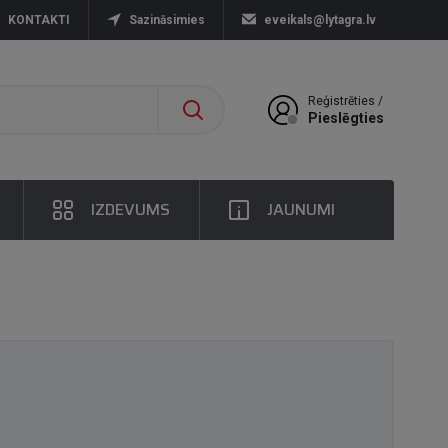
KONTAKTI
Sazināsimies
eveikals@lytagra.lv
Reģistrēties /
Pieslēgties
IZDEVUMS
JAUNUMI