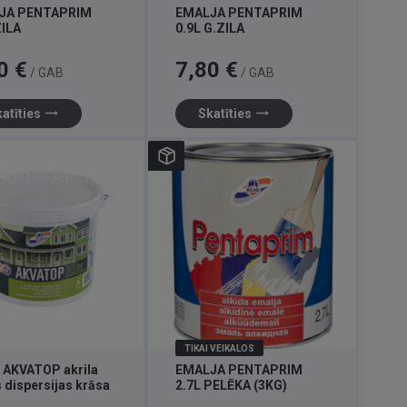
JA PENTAPRIM
EMALJA PENTAPRIM
ZILA
0.9L G.ZILA
Cena
0 €
7,80 €
/ GAB
/ GAB
trending_flat
trending_flat
atīties
Skatīties
TIKAI VEIKALOS
 AKVATOP akrila
EMALJA PENTAPRIM
 dispersijas krāsa
2.7L PELĒKA (3KG)