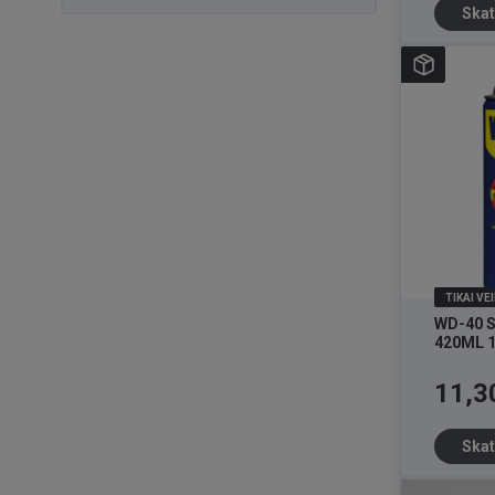
Skat
TIKAI VE
WD-40 
420ML 
Cena
11,3
Skat