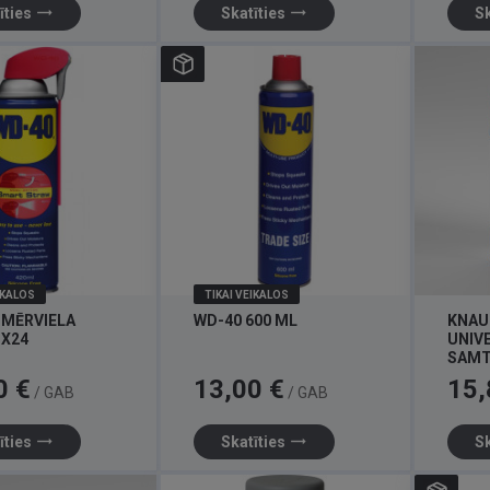
trending_flat
trending_flat
īties
Skatīties
Sk
IKALOS
TIKAI VEIKALOS
SMĒRVIELA
WD-40 600 ML
KNAU
1X24
UNIV
SAMT
Elastī
Cena
Cena
0 €
13,00 €
15,
/ GAB
/ GAB
špakt
trending_flat
trending_flat
īties
Skatīties
Sk