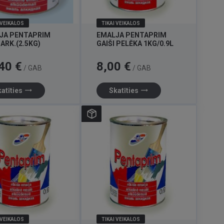
 VEIKALOS
TIKAI VEIKALOS
JA PENTAPRIM
EMALJA PENTAPRIM
SARK.(2.5KG)
GAIŠI PELĒKA 1KG/0.9L
Cena
40 €
8,00 €
/ GAB
/ GAB
trending_flat
trending_flat
atīties
Skatīties
 VEIKALOS
TIKAI VEIKALOS