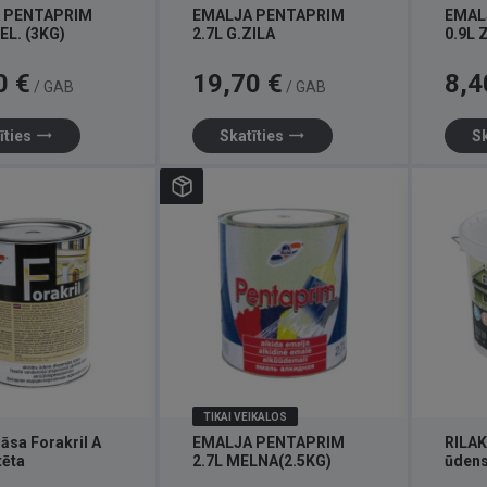
 PENTAPRIM
EMALJA PENTAPRIM
EMAL
EL. (3KG)
2.7L G.ZILA
0.9L 
Cena
Cena
0 €
19,70 €
8,4
/ GAB
/ GAB
trending_flat
trending_flat
īties
Skatīties
Sk
TIKAI VEIKALOS
rāsa Forakril A
EMALJA PENTAPRIM
RILAK
tēta
2.7L MELNA(2.5KG)
ūdens