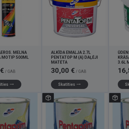
AEROS. MELNA
ALKĪDA EMALJA 2.7L
ŪDEN
 MOTIP 500ML
PENTATOP M (A) DAĻĒJI
KRĀS
MATĒTA
3.6L 
Cena
Cena
 €
30,00 €
16,
/ GAB
/ GAB
trending_flat
trending_flat
īties
Skatīties
Sk